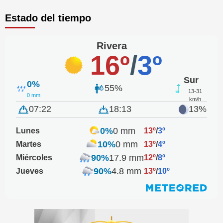
Estado del tiempo
Rivera
16º
/
3º
Sur
0%
55%
13-31
0 mm
km/h
07:22
18:13
13%
0%
0 mm
Lunes
13º
/
3º
10%
0 mm
Martes
13º
/
4º
90%
17.9 mm
Miércoles
12º
/
8º
90%
4.8 mm
Jueves
13º
/
10º