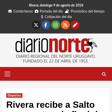
Saltar
Rivera, domingo 9 de agosto de 2026
al
Contáctanos
Portada del día
Pronóstico del tiempo
contenido
Cotización del día
X
Facebook
Instagram
RSS
Contáctano
Menú
primario
Deportes
Rivera recibe a Salto