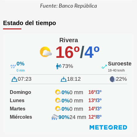
Fuente: Banco República
Estado del tiempo
Rivera
16º
/
4º
0%
Suroeste
73%
0 mm
18-40 km/h
07:23
18:12
22%
0%
0 mm
Domingo
16º
/
3º
0%
0 mm
Lunes
13º
/
3º
0%
0 mm
Martes
14º
/
3º
90%
24 mm
Miércoles
12º
/
8º