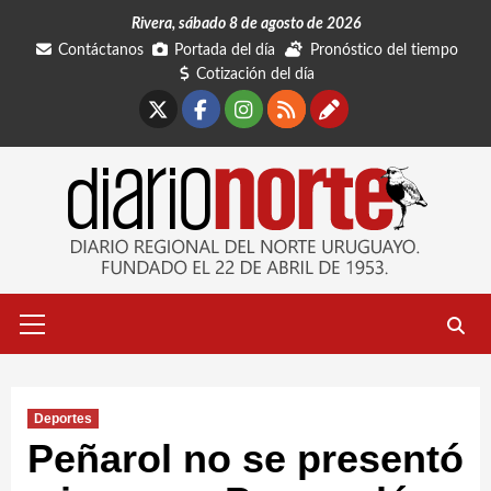
Saltar
Rivera, sábado 8 de agosto de 2026
al
Contáctanos
Portada del día
Pronóstico del tiempo
contenido
Cotización del día
X
Facebook
Instagram
RSS
Contáctano
Menú
primario
Deportes
Peñarol no se presentó