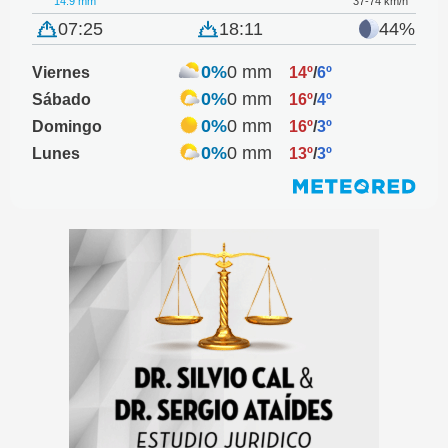
14.9 mm
37-74 km/h
07:25
18:11
44%
0%
0 mm
Viernes
14º
/
6º
0%
0 mm
Sábado
16º
/
4º
0%
0 mm
Domingo
16º
/
3º
0%
0 mm
Lunes
13º
/
3º