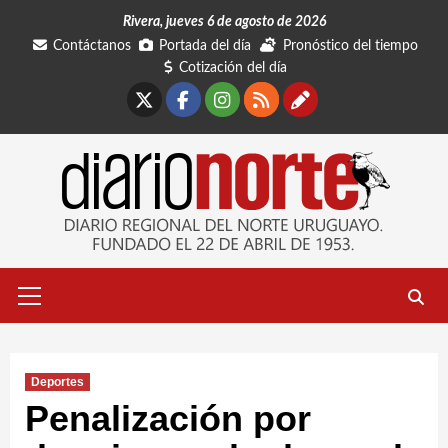
Saltar
Rivera, jueves 6 de agosto de 2026
al
Contáctanos
Portada del día
Pronóstico del tiempo
contenido
Cotización del día
X
Facebook
Instagram
RSS
Contáctano
Menú
primario
Deportes
Penalización por