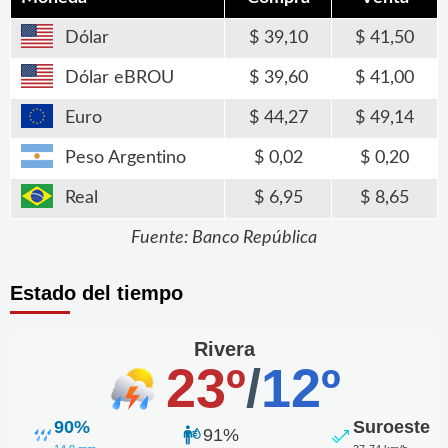
Dólar
39,10
41,50
Dólar eBROU
39,60
41,00
Euro
44,27
49,14
Peso Argentino
0,02
0,20
Real
6,95
8,65
Fuente: Banco República
Estado del tiempo
Rivera
23º
/
12º
90%
Suroeste
91%