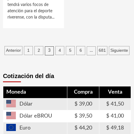
tendrá varios focos de
atención para el deporte
riverense, con la disputa...
Paginación
Anterior
1
2
4
5
6
681
Siguiente
3
…
de
entradas
Cotización del día
Moneda
Compra
Venta
Dólar
39,00
41,50
Dólar eBROU
39,50
41,00
Euro
44,20
49,18