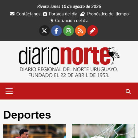
Saltar
Rivera, lunes 10 de agosto de 2026
al
Contáctanos
Portada del día
Pronóstico del tiempo
contenido
Cotización del día
X
Facebook
Instagram
RSS
Contáctano
Menú
primario
Deportes