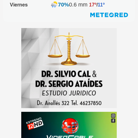
70%
0.6 mm
Viernes
17º
/
11º