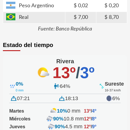
Peso Argentino
0,02
0,20
Real
7,00
8,70
Fuente: Banco República
Estado del tiempo
Rivera
13º
/
3º
0%
Sureste
64%
0 mm
16-37 km/h
07:21
18:13
6%
10%
0 mm
Martes
13º
/
4º
90%
10.8 mm
Miércoles
12º
/
8º
90%
4.5 mm
Jueves
12º
/
9º