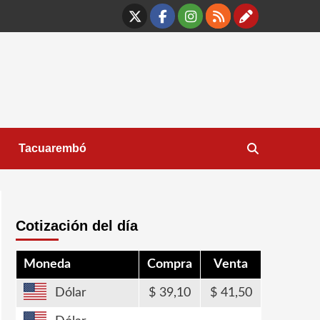
X
Facebook
Instagram
RSS
Contáct
Tacuarembó
Cotización del día
Moneda
Compra
Venta
Dólar
39,10
41,50