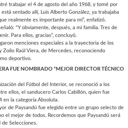
ré trabajar el 4 de agosto del año 1968, y tomé por
stá sentado allí, Luis Alberto González, ya trabajaba
ue realmente es importante para mí”, enfatizó.
señaló: “Y obviamente, después, a mi familia. Tres de
nir. Para ellos, gracias”, concluyó.
garon menciones especiales a la trayectoria de los
 y Zoilo Raúl Viera, de Mercedes, reconociendo
ismo deportivo.
VERA FUE NOMBRADO “MEJOR DIRECTOR TÉCNICO
ización del Fútbol del Interior, se reconoció a los
ntre ellos, el sanducero Carlos Cabillón, quien fue
en la categoría Absoluta.
mayor de Paysandú fue elegido entre un grupo selecto de
omo el mejor de todos. Recordemos que Paysandú será
l de Selecciones.