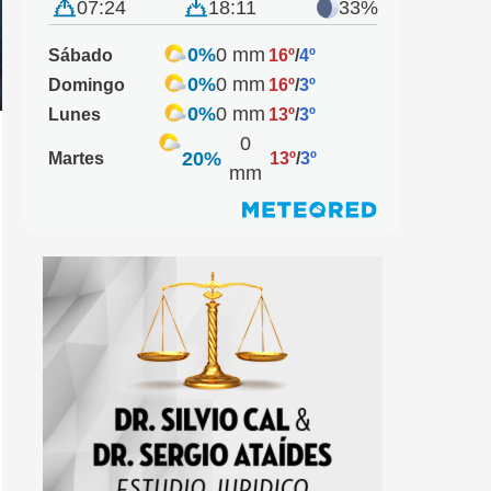
07:24
18:11
33%
0%
0 mm
Sábado
16º
/
4º
0%
0 mm
Domingo
16º
/
3º
0%
0 mm
Lunes
13º
/
3º
0
20%
Martes
13º
/
3º
mm