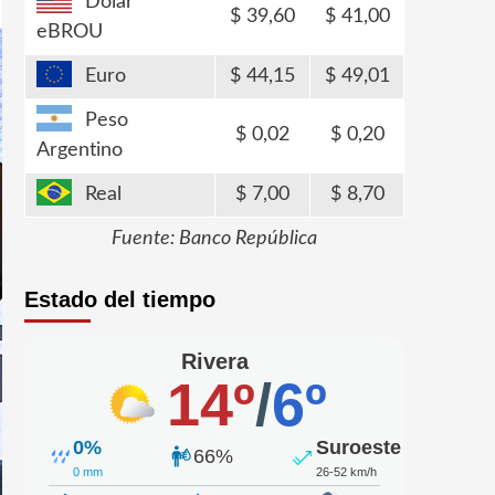
Dólar
39,60
41,00
eBROU
Euro
44,15
49,01
Peso
0,02
0,20
Argentino
Real
7,00
8,70
Fuente: Banco República
Estado del tiempo
Rivera
14º
/
6º
0%
Suroeste
66%
0 mm
26-52 km/h