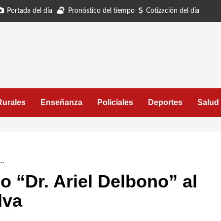
Portada del día
Pronóstico del tiempo
Cotización del día
Rurales
Enseñanza
Policiales
Deportes
Salud
..
o “Dr. Ariel Delbono” al
lva