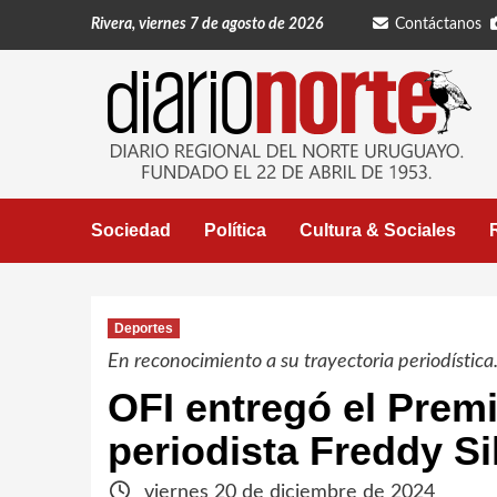
Saltar
Rivera, viernes 7 de agosto de 2026
Contáctanos
al
contenido
Sociedad
Política
Cultura & Sociales
Deportes
En reconocimiento a su trayectoria periodística.
OFI entregó el Premi
periodista Freddy Si
viernes 20 de diciembre de 2024