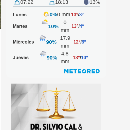
07:22
18:13
13%
0%
0 mm
Lunes
13º
/
3º
0
10%
Martes
13º
/
4º
mm
17.9
90%
Miércoles
12º
/
8º
mm
4.8
90%
Jueves
13º
/
10º
mm