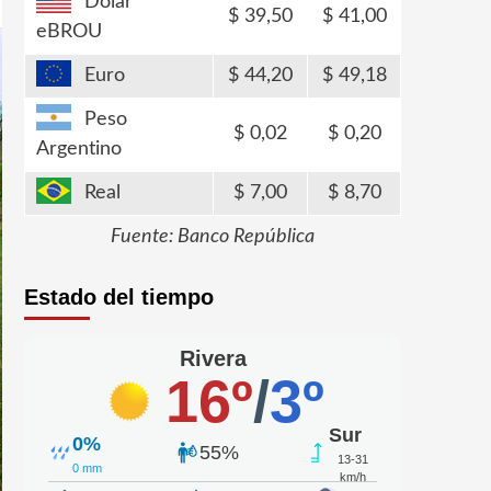
Dólar
39,50
41,00
eBROU
Euro
44,20
49,18
Peso
0,02
0,20
Argentino
Real
7,00
8,70
Fuente: Banco República
Estado del tiempo
Rivera
16º
/
3º
Sur
0%
55%
13-31
0 mm
km/h