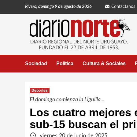
Saltar
Rivera, domingo 9 de agosto de 2026
Contáctanos
al
contenido
Sociedad
Política
Cultura & Sociales
Deportes
El domingo comienza la Liguilla...
Los cuatro mejores 
sub-15 buscan el pri
viernes 20 de junio de 2025