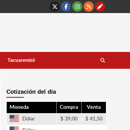
X
Facebook
Instagram
RSS
Contáct
Tacuarembó
Cotización del día
Moneda
Compra
Venta
Dólar
39,00
41,50