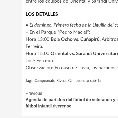
entre los equipos de Oriental y Sarandí Unive
LOS DETALLES
•
El domingo. Primera fecha de la Liguilla del
– En el Parque “Pedro Maciel”:
Hora 13:00
Bola Ocho vs. Cuñapirú.
Árbitros
Ferreira.
Hora 15:00
Oriental vs. Sarandí Universitari
José Ferreira.
Observación: En caso de lluvia, los partidos
Tags:
Campeonato Rivera
,
Campeonato sub-15
Continue
Previous
Agenda de partidos del fútbol de veteranos y e
Reading
fútbol infantil riverense