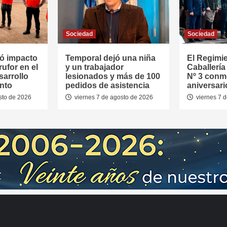
Sociedad
Sociedad
ó impacto
Temporal dejó una niña
El Regimi
rufor en el
y un trabajador
Caballerí
sarrollo
lesionados y más de 100
Nº 3 conm
nto
pedidos de asistencia
aniversari
sto de 2026
viernes 7 de agosto de 2026
viernes 7 