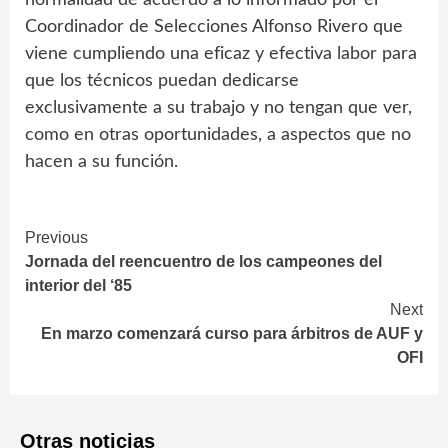
normalidad de acuerdo a lo informado por el
Coordinador de Selecciones Alfonso Rivero que
viene cumpliendo una eficaz y efectiva labor para
que los técnicos puedan dedicarse
exclusivamente a su trabajo y no tengan que ver,
como en otras oportunidades, a aspectos que no
hacen a su función.
Continue
Previous
Jornada del reencuentro de los campeones del
Reading
interior del ‘85
Next
En marzo comenzará curso para árbitros de AUF y
OFI
Otras noticias