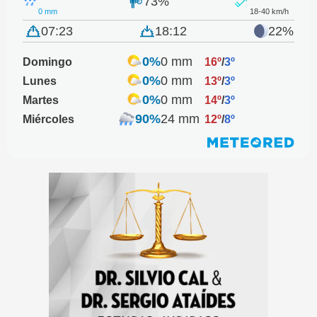
73%
0 mm
18-40 km/h
07:23
18:12
22%
0%
0 mm
Domingo
16º
/
3º
0%
0 mm
Lunes
13º
/
3º
0%
0 mm
Martes
14º
/
3º
90%
24 mm
Miércoles
12º
/
8º