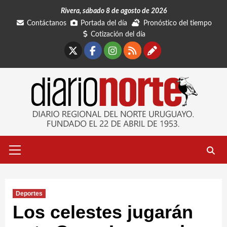
Saltar
Rivera, sábado 8 de agosto de 2026
al
Contáctanos
Portada del día
Pronóstico del tiempo
contenido
Cotización del día
X
Facebook
Instagram
RSS
Contáctano
Menú
primario
Deportes
Los celestes jugarán