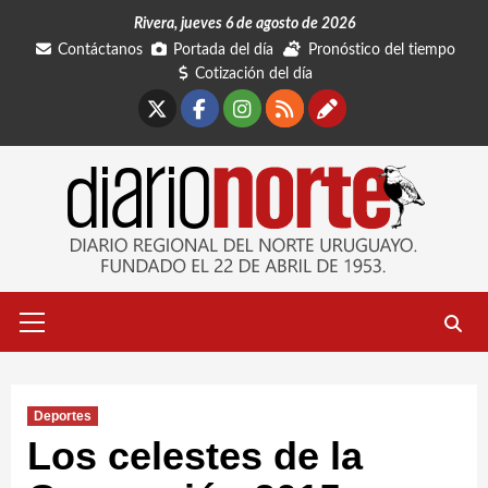
Saltar
Rivera, jueves 6 de agosto de 2026
al
Contáctanos
Portada del día
Pronóstico del tiempo
contenido
Cotización del día
X
Facebook
Instagram
RSS
Contáctano
Menú
primario
Deportes
Los celestes de la