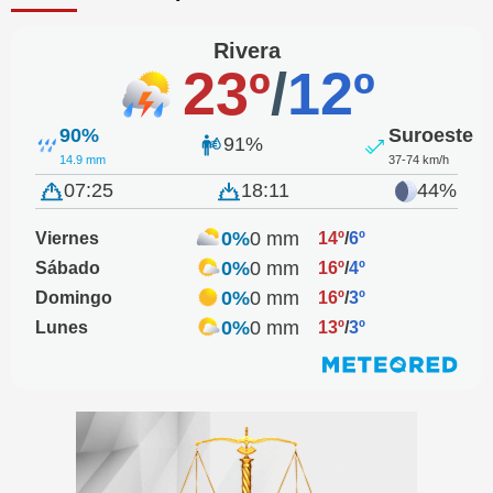
Rivera
23º
/
12º
90%
Suroeste
91%
14.9 mm
37-74 km/h
07:25
18:11
44%
0%
0 mm
Viernes
14º
/
6º
0%
0 mm
Sábado
16º
/
4º
0%
0 mm
Domingo
16º
/
3º
0%
0 mm
Lunes
13º
/
3º