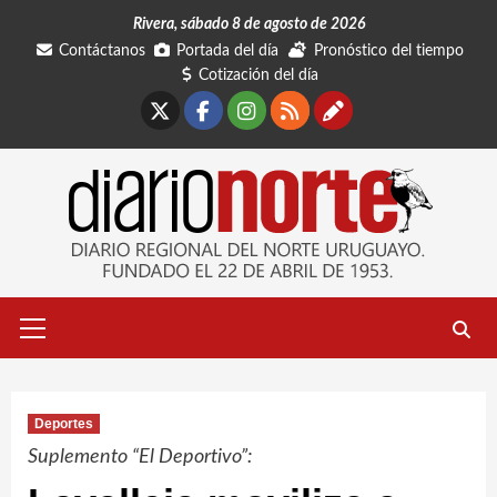
Saltar
Rivera, sábado 8 de agosto de 2026
al
Contáctanos
Portada del día
Pronóstico del tiempo
contenido
Cotización del día
X
Facebook
Instagram
RSS
Contáctano
Menú
primario
Deportes
Suplemento “El Deportivo”: