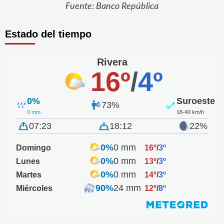
Fuente: Banco República
Estado del tiempo
Rivera
16º
/
4º
0%
Suroeste
73%
0 mm
18-40 km/h
07:23
18:12
22%
0%
0 mm
Domingo
16º
/
3º
0%
0 mm
Lunes
13º
/
3º
0%
0 mm
Martes
14º
/
3º
90%
24 mm
Miércoles
12º
/
8º