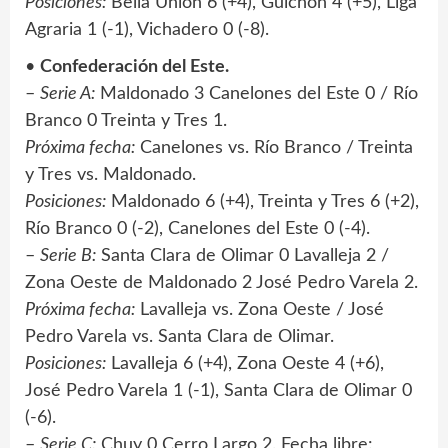
Posiciones:
Bella Unión 6 (+4), Guichón 4 (+5), Liga
Agraria 1 (-1), Vichadero 0 (-8).
•
Confederación del Este.
–
Serie A:
Maldonado 3 Canelones del Este 0 / Río
Branco 0 Treinta y Tres 1.
Próxima fecha:
Canelones vs. Río Branco / Treinta
y Tres vs. Maldonado.
Posiciones:
Maldonado 6 (+4), Treinta y Tres 6 (+2),
Río Branco 0 (-2), Canelones del Este 0 (-4).
–
Serie B:
Santa Clara de Olimar 0 Lavalleja 2 /
Zona Oeste de Maldonado 2 José Pedro Varela 2.
Próxima fecha:
Lavalleja vs. Zona Oeste / José
Pedro Varela vs. Santa Clara de Olimar.
Posiciones:
Lavalleja 6 (+4), Zona Oeste 4 (+6),
José Pedro Varela 1 (-1), Santa Clara de Olimar 0
(-6).
–
Serie C:
Chuy 0 Cerro Largo 2. Fecha libre: