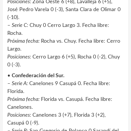
Posiciones:
Zona Oeste 6 (+8), Lavalleja 6 (+5),
José Pedro Varela 0 (-3), Santa Clara de Olimar 0
(-10).
–
Serie C:
Chuy 0 Cerro Largo 3. Fecha libre:
Rocha.
Próxima fecha:
Rocha vs. Chuy. Fecha libre: Cerro
Largo.
Posiciones:
Cerro Largo 6 (+5), Rocha 0 (-2), Chuy
0 (-3).
•
Confederación del Sur.
–
Serie A:
Canelones 9 Casupá 0. Fecha libre:
Florida.
Próxima fecha:
Florida vs. Casupá. Fecha libre:
Canelones.
Posiciones:
Canelones 3 (+7), Florida 3 (+2),
Casupá 0 (-9).
–
Serie B:
San Gregorio de Polanco 0 Sarandí del