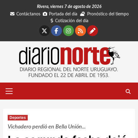
Saltar
Rivera, viernes 7 de agosto de 2026
al
Contáctanos
Portada del día
Pronóstico del tiempo
contenido
Cotización del día
X
Facebook
Instagram
RSS
Contáctano
Menú
primario
Deportes
Vichadero perdió en Bella Unión...