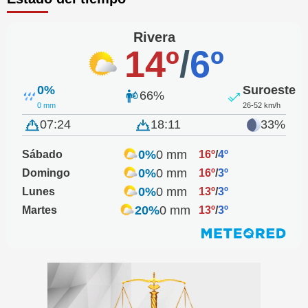
Rivera
14º
/
6º
0%
Suroeste
66%
0 mm
26-52 km/h
07:24
18:11
33%
0%
0 mm
Sábado
16º
/
4º
0%
0 mm
Domingo
16º
/
3º
0%
0 mm
Lunes
13º
/
3º
20%
0 mm
Martes
13º
/
3º