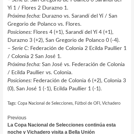
Yí 1 / Flores 2 Durazno 1.
Próxima fecha:
Durazno vs. Sarandí del Yí / San
Gregorio de Polanco vs. Flores.
Posiciones:
Flores 4 (+1), Sarandí del Yí 4 (+1),
Durazno 3 (+2), San Gregorio de Polanco 0 (-4).
–
Serie C:
Federación de Colonia 2 Ecilda Paullier 1
/ Colonia 2 San José 1.
Próxima fecha:
San José vs. Federación de Colonia
/ Ecilda Paullier vs. Colonia.
Posiciones:
Federación de Colonia 6 (+2), Colonia 3
(0), San José 1 (-1), Ecilda Paullier 1 (-1).
Tags:
Copa Nacional de Selecciones
,
Fútbol de OFI
,
Vichadero
Continue
Previous
La Copa Nacional de Selecciones continúa esta
Reading
noche y Vichadero visita a Bella Unión