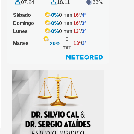
07:24
18:11
33%
0%
0 mm
Sábado
16º
/
4º
0%
0 mm
Domingo
16º
/
3º
0%
0 mm
Lunes
13º
/
3º
0
20%
Martes
13º
/
3º
mm