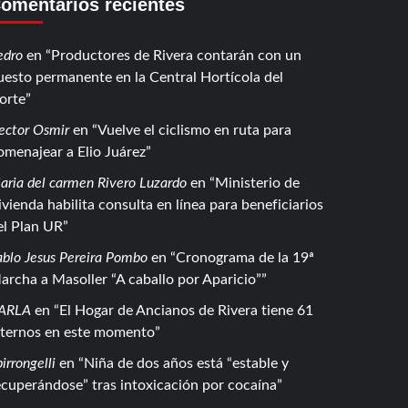
omentarios recientes
edro
en
Productores de Rivera contarán con un
uesto permanente en la Central Hortícola del
orte
ector Osmir
en
Vuelve el ciclismo en ruta para
omenajear a Elio Juárez
aria del carmen Rivero Luzardo
en
Ministerio de
ivienda habilita consulta en línea para beneficiarios
el Plan UR
ablo Jesus Pereira Pombo
en
Cronograma de la 19ª
archa a Masoller “A caballo por Aparicio”
ARLA
en
El Hogar de Ancianos de Rivera tiene 61
nternos en este momento
irrongelli
en
Niña de dos años está “estable y
ecuperándose” tras intoxicación por cocaína