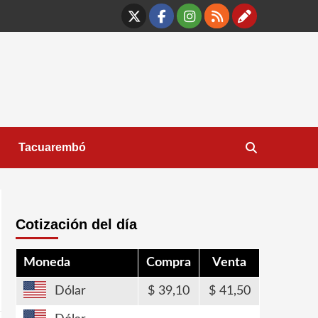
X
Facebook
Instagram
RSS
Contáct
Tacuarembó
Cotización del día
Moneda
Compra
Venta
Dólar
39,10
41,50