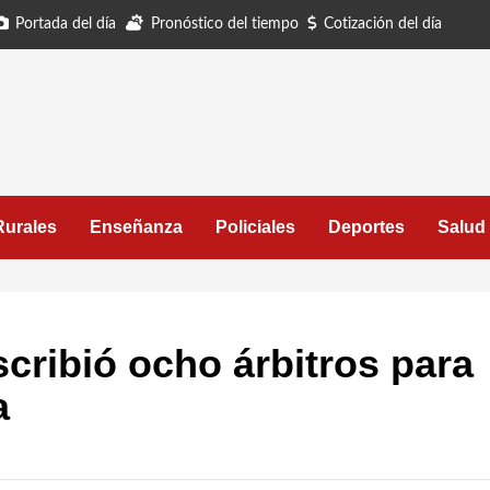
Portada del día
Pronóstico del tiempo
Cotización del día
Rurales
Enseñanza
Policiales
Deportes
Salud
scribió ocho árbitros para
a