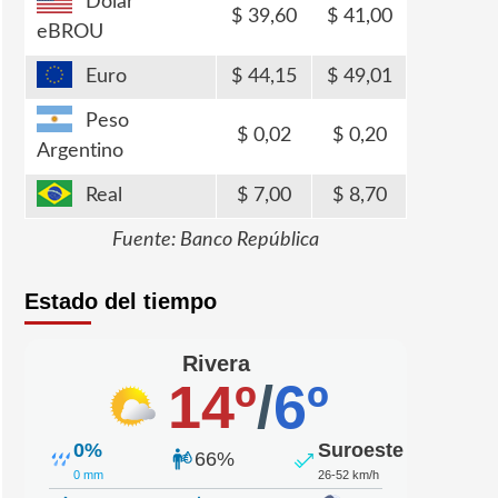
Dólar
39,60
41,00
eBROU
Euro
44,15
49,01
Peso
0,02
0,20
Argentino
Real
7,00
8,70
Fuente: Banco República
Estado del tiempo
Rivera
14º
/
6º
0%
Suroeste
66%
0 mm
26-52 km/h