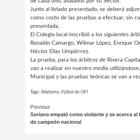
de cada uno, avalados por su Sector.
Junto al listado presentado, se deberá adjun
como costo de las pruebas a efectuar, sin cu
presentada.
El Colegio local inscribió a los siguientes ár
Ronaldo Camargo, Wilmar López, Enrique Or
Héctor Elías Umpiérrez.
La prueba, para los árbitros de Rivera Capital
van a realizar en nuestro medio utilizándose,
Municipal y las pruebas teóricas se van a rea
Tags:
Atletismo
,
Fútbol de OFI
Continue
Previous
Soriano empató como visitante y se acerca al t
Reading
de campeón nacional