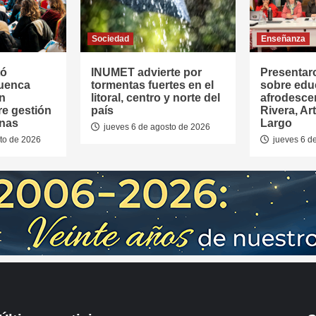
Sociedad
Enseñanza
tó
INUMET advierte por
Presentar
Cuenca
tormentas fuertes en el
sobre edu
en
litoral, centro y norte del
afrodesce
re gestión
país
Rivera, Ar
anas
Largo
jueves 6 de agosto de 2026
to de 2026
jueves 6 d