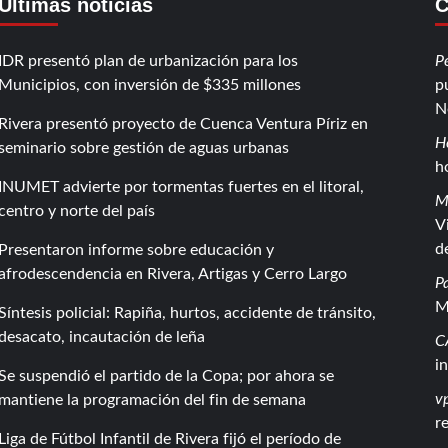
Últimas noticias
C
IDR presentó plan de urbanización para los
P
Municipios, con inversión de $335 millones
p
N
Rivera presentó proyecto de Cuenca Ventura Píriz en
H
seminario sobre gestión de aguas urbanas
h
INUMET advierte por tormentas fuertes en el litoral,
M
centro y norte del país
V
d
Presentaron informe sobre educación y
afrodescendencia en Rivera, Artigas y Cerro Largo
P
M
Síntesis policial: Rapiña, hurtos, accidente de tránsito,
desacato, incautación de leña
C
i
Se suspendió el partido de la Copa; por ahora se
vp
mantiene la programación del fin de semana
r
Liga de Fútbol Infantil de Rivera fijó el período de