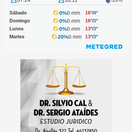
07:24
18:11
33%
0%
0 mm
Sábado
16º
/
4º
0%
0 mm
Domingo
16º
/
3º
0%
0 mm
Lunes
13º
/
3º
20%
0 mm
Martes
13º
/
3º