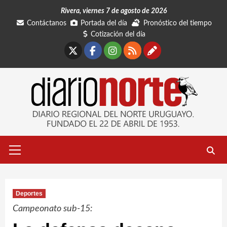
Saltar
Rivera, viernes 7 de agosto de 2026
al
Contáctanos
Portada del día
Pronóstico del tiempo
contenido
Cotización del día
X
Facebook
Instagram
RSS
Contáctano
Menú
primario
Deportes
Campeonato sub-15: