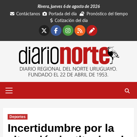
Saltar
Rivera, jueves 6 de agosto de 2026
al
Contáctanos
Portada del día
Pronóstico del tiempo
contenido
Cotización del día
X
Facebook
Instagram
RSS
Contáctano
Menú
primario
Deportes
Incertidumbre por la