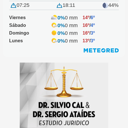
07:25
18:11
44%
0%
0 mm
Viernes
14º
/
6º
0%
0 mm
Sábado
16º
/
4º
0%
0 mm
Domingo
16º
/
3º
0%
0 mm
Lunes
13º
/
3º