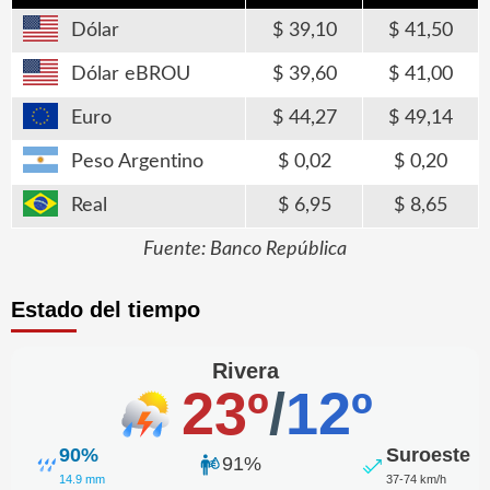
Dólar
39,10
41,50
Dólar eBROU
39,60
41,00
Euro
44,27
49,14
Peso Argentino
0,02
0,20
Real
6,95
8,65
Fuente: Banco República
Estado del tiempo
Rivera
23º
/
12º
90%
Suroeste
91%
14.9 mm
37-74 km/h