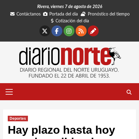
Saltar
Rivera, viernes 7 de agosto de 2026
al
Contáctanos
Portada del día
Pronóstico del tiempo
contenido
Cotización del día
X
Facebook
Instagram
RSS
Contáctano
Menú
primario
Deportes
Hay plazo hasta hoy