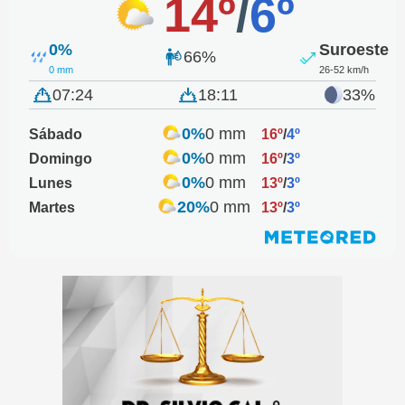
14º
/
6º
0%
Suroeste
66%
0 mm
26-52 km/h
07:24
18:11
33%
0%
0 mm
Sábado
16º
/
4º
0%
0 mm
Domingo
16º
/
3º
0%
0 mm
Lunes
13º
/
3º
20%
0 mm
Martes
13º
/
3º