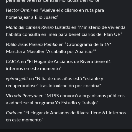
permanente en la Central Hortícola del Norte
Hector Osmir
en
Vuelve el ciclismo en ruta para
homenajear a Elio Juárez
Maria del carmen Rivero Luzardo
en
Ministerio de Vivienda
habilita consulta en línea para beneficiarios del Plan UR
Pablo Jesus Pereira Pombo
en
Cronograma de la 19ª
Marcha a Masoller “A caballo por Aparicio”
CARLA
en
El Hogar de Ancianos de Rivera tiene 61
internos en este momento
vpirrongelli
en
Niña de dos años está “estable y
recuperándose” tras intoxicación por cocaína
Victoria Pereyra
en
MTSS convocó a organismos públicos
a adherirse al programa Yo Estudio y Trabajo
Carla
en
El Hogar de Ancianos de Rivera tiene 61 internos
en este momento