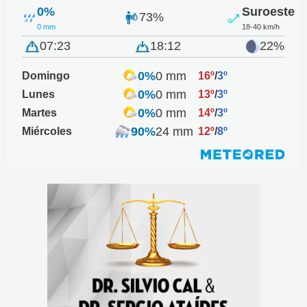
0%
Suroeste
73%
0 mm
18-40 km/h
07:23
18:12
22%
0%
0 mm
Domingo
16º
/
3º
0%
0 mm
Lunes
13º
/
3º
0%
0 mm
Martes
14º
/
3º
90%
24 mm
Miércoles
12º
/
8º