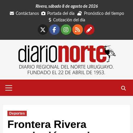
Saltar
Rivera, sábado 8 de agosto de 2026
al
Contáctanos
Portada del día
Pronóstico del tiempo
contenido
Cotización del día
X
Facebook
Instagram
RSS
Contáctano
Menú
primario
Deportes
Frontera Rivera