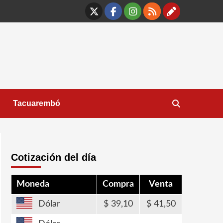
X
Facebook
Instagram
RSS
Contáct
Tacuarembó
Cotización del día
Moneda
Compra
Venta
Dólar
39,10
41,50