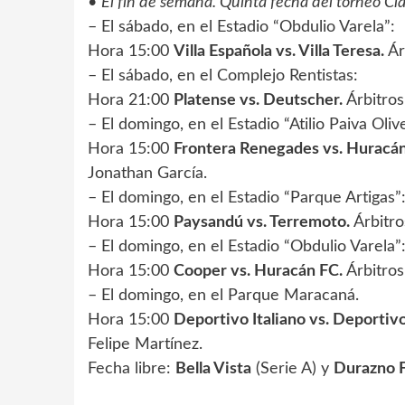
•
El fin de semana. Quinta fecha del torneo Cla
– El sábado, en el Estadio “Obdulio Varela”:
Hora 15:00
Villa Española vs. Villa Teresa.
Ár
– El sábado, en el Complejo Rentistas:
Hora 21:00
Platense vs. Deutscher.
Árbitros
– El domingo, en el Estadio “Atilio Paiva Oliv
Hora 15:00
Frontera Renegades vs. Huracá
Jonathan García.
– El domingo, en el Estadio “Parque Artigas”
Hora 15:00
Paysandú vs. Terremoto.
Árbitro
– El domingo, en el Estadio “Obdulio Varela”
Hora 15:00
Cooper vs. Huracán FC.
Árbitros
– El domingo, en el Parque Maracaná.
Hora 15:00
Deportivo Italiano vs. Deportivo
Felipe Martínez.
Fecha libre:
Bella Vista
(Serie A) y
Durazno 