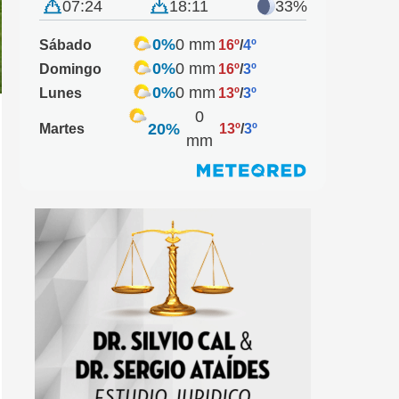
07:24
18:11
33%
0%
0 mm
Sábado
16º
/
4º
0%
0 mm
Domingo
16º
/
3º
0%
0 mm
Lunes
13º
/
3º
0
20%
Martes
13º
/
3º
mm