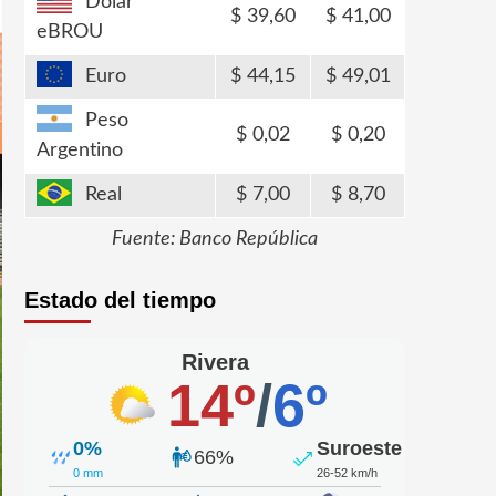
Dólar
39,60
41,00
eBROU
Euro
44,15
49,01
Peso
0,02
0,20
Argentino
Real
7,00
8,70
Fuente: Banco República
Estado del tiempo
Rivera
14º
/
6º
0%
Suroeste
66%
0 mm
26-52 km/h