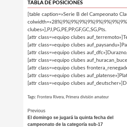
TABLA DE POSICIONES
[table caption=»Serie B del Campeonato Cla
colwidth=»28%|9%|9%|9%|9%|9%|9%|9%|9%»]
clubes»],PJ,PG,PE,PP,GF,GC,SG,Pts.
[attr class=»equipo clubes auf_terremoto»]Te
[attr class=»equipo clubes auf_paysandu»]Pa
[attr class=»equipo clubes auf_dfc»]Durazno,
[attr class=»equipo clubes auf_huracan_buce
[attr class=»equipo clubes frontera_renegad
[attr class=»equipo clubes auf_platense»]Plat
[attr class=»equipo clubes auf_deutscher»]De
Tags:
Frontera Rivera
,
Primera división amateur
Continue
Previous
El domingo se jugará la quinta fecha del
Reading
campeonato de la categoría sub-17