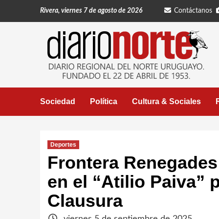
Saltar
Rivera, viernes 7 de agosto de 2026
Contáctanos
al
contenido
Sociedad
Política
Cultura & Sociales
Deportes
Frontera Renegades
en el “Atilio Paiva” 
Clausura