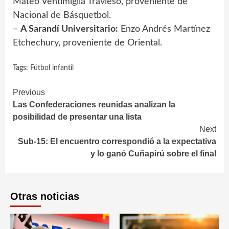
Mateo Ventimiglia Travieso, proveniente de
Nacional de Básquetbol.
–
A Sarandí Universitario:
Enzo Andrés Martínez
Etchechury, proveniente de Oriental.
Tags:
Fútbol infantil
Continue
Previous
Las Confederaciones reunidas analizan la
Reading
posibilidad de presentar una lista
Next
Sub-15: El encuentro correspondió a la expectativa
y lo ganó Cuñapirú sobre el final
Otras noticias