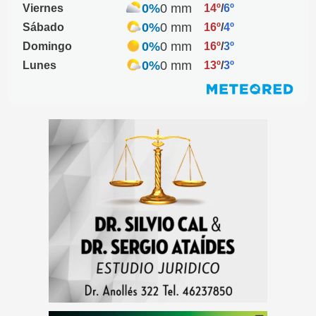
0%
0 mm
Viernes
14º
/
6º
0%
0 mm
Sábado
16º
/
4º
0%
0 mm
Domingo
16º
/
3º
0%
0 mm
Lunes
13º
/
3º