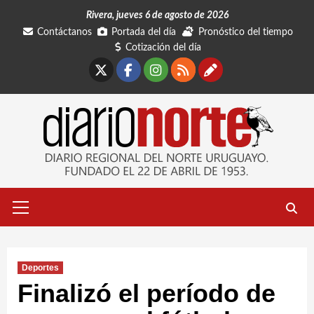
Saltar
Rivera, jueves 6 de agosto de 2026
al
Contáctanos
Portada del día
Pronóstico del tiempo
contenido
Cotización del día
X
Facebook
Instagram
RSS
Contáctano
Menú
primario
Deportes
Finalizó el período de