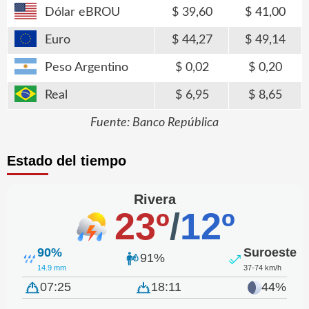
Dólar eBROU
39,60
41,00
Euro
44,27
49,14
Peso Argentino
0,02
0,20
Real
6,95
8,65
Fuente: Banco República
Estado del tiempo
Rivera
23º
/
12º
90%
Suroeste
91%
14.9 mm
37-74 km/h
07:25
18:11
44%