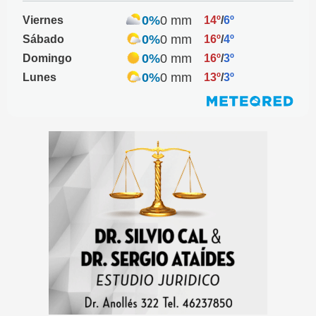
0%
0 mm
Viernes
14º
/
6º
0%
0 mm
Sábado
16º
/
4º
0%
0 mm
Domingo
16º
/
3º
0%
0 mm
Lunes
13º
/
3º