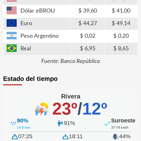
Dólar eBROU
39,60
41,00
Euro
44,27
49,14
Peso Argentino
0,02
0,20
Real
6,95
8,65
Fuente: Banco República
Estado del tiempo
Rivera
23º
/
12º
90%
Suroeste
91%
14.9 mm
37-74 km/h
07:25
18:11
44%