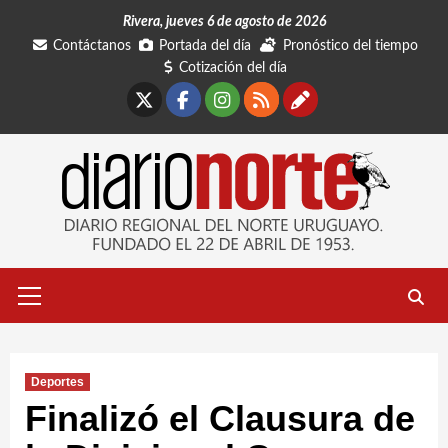
Saltar
Rivera, jueves 6 de agosto de 2026
al
Contáctanos
Portada del día
Pronóstico del tiempo
contenido
Cotización del día
X
Facebook
Instagram
RSS
Contáctano
Menú
primario
Deportes
Finalizó el Clausura de