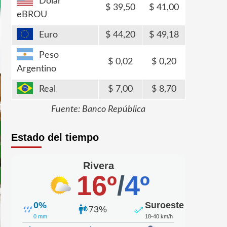
Dólar
39,50
41,00
eBROU
Euro
44,20
49,18
Peso
0,02
0,20
Argentino
Real
7,00
8,70
Fuente: Banco República
Estado del tiempo
Rivera
16º
/
4º
0%
Suroeste
73%
0 mm
18-40 km/h