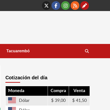
X
Facebook
Instagram
RSS
Contáct
Tacuarembó
Cotización del día
Moneda
Compra
Venta
Dólar
39,00
41,50