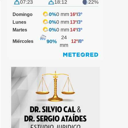
07:23
18:12
22%
0%
0 mm
Domingo
16º
/
3º
0%
0 mm
Lunes
13º
/
3º
0%
0 mm
Martes
14º
/
3º
24
90%
Miércoles
12º
/
8º
mm