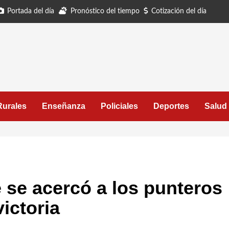
Portada del día
Pronóstico del tiempo
Cotización del día
Rurales
Enseñanza
Policiales
Deportes
Salud
 se acercó a los punteros
ictoria