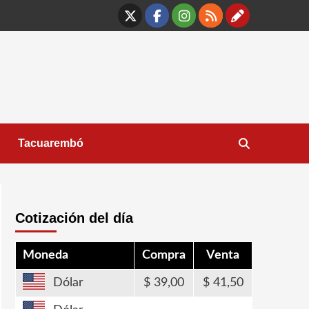
X
Facebook
Instagram
RSS
Contáct
Tacuarembó
Cotización del día
Moneda
Compra
Venta
Dólar
39,00
41,50