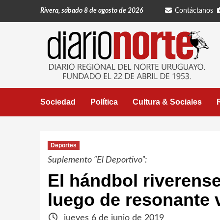
Saltar
Rivera, sábado 8 de agosto de 2026
Contáctanos
al
contenido
Sociedad
Política
Cultura & Sociales
Deportes
Suplemento “El Deportivo”:
El hándbol riverense
luego de resonante v
jueves 6 de junio de 2019