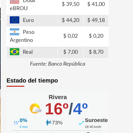
Dólar
39,50
41,00
eBROU
Euro
44,20
49,18
Peso
0,02
0,20
Argentino
Real
7,00
8,70
Fuente: Banco República
Estado del tiempo
Rivera
16º
/
4º
0%
Suroeste
73%
0 mm
18-40 km/h