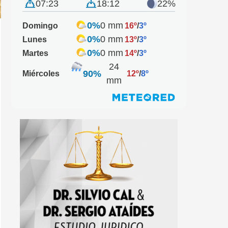
07:23
18:12
22%
0%
0 mm
Domingo
16º
/
3º
0%
0 mm
Lunes
13º
/
3º
0%
0 mm
Martes
14º
/
3º
24
90%
Miércoles
12º
/
8º
mm