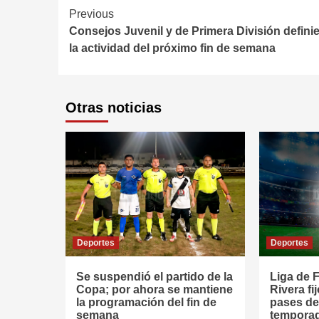
Continue
Previous
Consejos Juvenil y de Primera División defini
Reading
la actividad del próximo fin de semana
Otras noticias
Deportes
Deportes
Se suspendió el partido de la
Liga de F
Copa; por ahora se mantiene
Rivera fi
la programación del fin de
pases de
semana
tempora