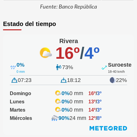
Fuente: Banco República
Estado del tiempo
Rivera
16º
/
4º
0%
Suroeste
73%
0 mm
18-40 km/h
07:23
18:12
22%
0%
0 mm
Domingo
16º
/
3º
0%
0 mm
Lunes
13º
/
3º
0%
0 mm
Martes
14º
/
3º
90%
24 mm
Miércoles
12º
/
8º