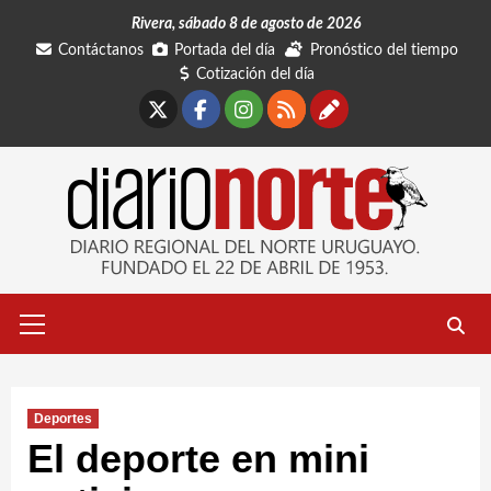
Saltar
Rivera, sábado 8 de agosto de 2026
al
Contáctanos
Portada del día
Pronóstico del tiempo
contenido
Cotización del día
X
Facebook
Instagram
RSS
Contáctano
Menú
primario
Deportes
El deporte en mini