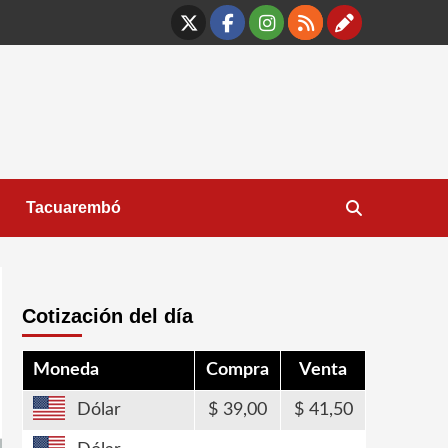
X
Facebook
Instagram
RSS
Contáct
Tacuarembó
Cotización del día
Moneda
Compra
Venta
Dólar
39,00
41,50