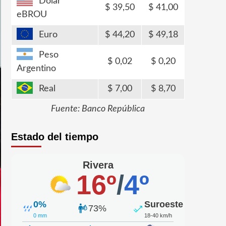
Dólar
39,50
41,00
eBROU
Euro
44,20
49,18
Peso
0,02
0,20
Argentino
Real
7,00
8,70
Fuente: Banco República
Estado del tiempo
Rivera
16º
/
4º
0%
Suroeste
73%
0 mm
18-40 km/h