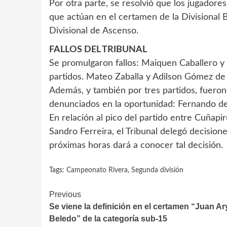
Por otra parte, se resolvió que los jugadore
que actúan en el certamen de la Divisional B
Divisional de Ascenso.
FALLOS DEL TRIBUNAL
Se promulgaron fallos: Maiquen Caballero y
partidos. Mateo Zaballa y Adilson Gómez de 
Además, y también por tres partidos, fueron
denunciados en la oportunidad: Fernando de 
En relación al pico del partido entre Cuñapi
Sandro Ferreira, el Tribunal delegó decision
próximas horas dará a conocer tal decisión.
Tags:
Campeonato Rivera
,
Segunda división
Continue
Previous
Se viene la definición en el certamen “Juan Ar
Reading
Beledo” de la categoría sub-15