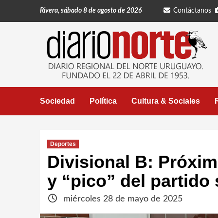
Saltar
Rivera, sábado 8 de agosto de 2026
Contáctanos
al
contenido
Sociedad
Política
Cultura & Sociales
Deportes
Divisional B: Próxima
y “pico” del partid
miércoles 28 de mayo de 2025