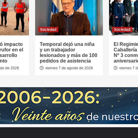
Sociedad
Sociedad
ó impacto
Temporal dejó una niña
El Regimi
rufor en el
y un trabajador
Caballerí
sarrollo
lesionados y más de 100
Nº 3 conm
nto
pedidos de asistencia
aniversari
sto de 2026
viernes 7 de agosto de 2026
viernes 7 