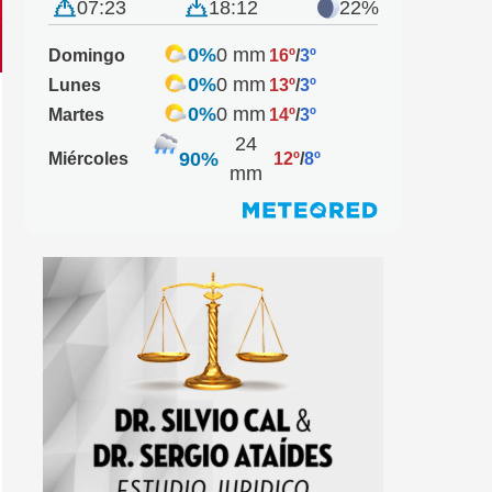
07:23
18:12
22%
0%
0 mm
Domingo
16º
/
3º
0%
0 mm
Lunes
13º
/
3º
0%
0 mm
Martes
14º
/
3º
24
90%
Miércoles
12º
/
8º
mm