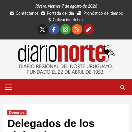
Saltar
Rivera, viernes 7 de agosto de 2026
al
Contáctanos
Portada del día
Pronóstico del tiempo
contenido
Cotización del día
X
Facebook
Instagram
RSS
Contáctano
Menú
primario
Deportes
Delegados de los