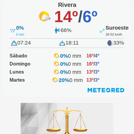
Rivera
14º
/
6º
0%
Suroeste
66%
0 mm
26-52 km/h
07:24
18:11
33%
0%
0 mm
Sábado
16º
/
4º
0%
0 mm
Domingo
16º
/
3º
0%
0 mm
Lunes
13º
/
3º
20%
0 mm
Martes
13º
/
3º