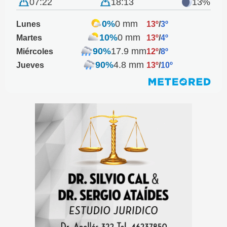
07:22
18:13
13%
0%
0 mm
Lunes
13º
/
3º
10%
0 mm
Martes
13º
/
4º
90%
17.9 mm
Miércoles
12º
/
8º
90%
4.8 mm
Jueves
13º
/
10º