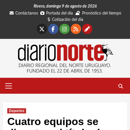
Saltar
Rivera, domingo 9 de agosto de 2026
al
Contáctanos
Portada del día
Pronóstico del tiempo
contenido
Cotización del día
X
Facebook
Instagram
RSS
Contáctano
Menú
primario
Deportes
Cuatro equipos se