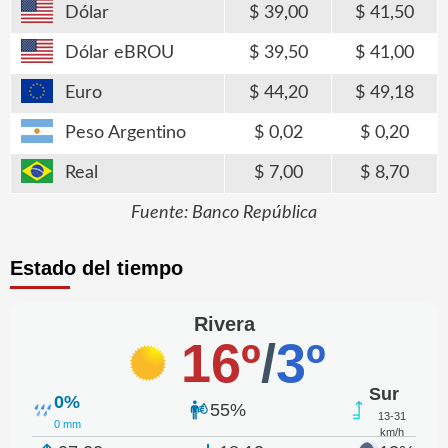
Dólar
39,00
41,50
Dólar eBROU
39,50
41,00
Euro
44,20
49,18
Peso Argentino
0,02
0,20
Real
7,00
8,70
Fuente: Banco República
Estado del tiempo
Rivera
16º
/
3º
Sur
0%
55%
13-31
0 mm
km/h