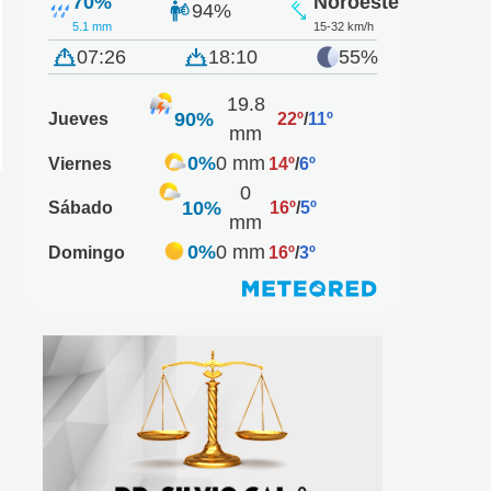
70%
Noroeste
94%
5.1 mm
15-32 km/h
07:26
18:10
55%
19.8
90%
Jueves
22º
/
11º
mm
0%
0 mm
Viernes
14º
/
6º
0
10%
Sábado
16º
/
5º
mm
0%
0 mm
Domingo
16º
/
3º