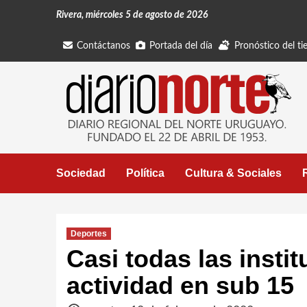
Saltar
Rivera, miércoles 5 de agosto de 2026
al
contenido
Contáctanos
Portada del día
Pronóstico del t
Sociedad
Política
Cultura & Sociales
Deportes
Casi todas las insti
actividad en sub 15