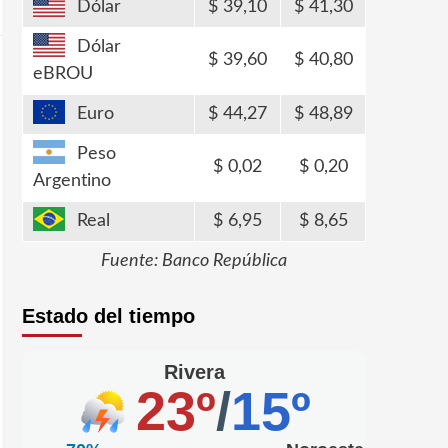
Dólar
39,10
41,30
Dólar
39,60
40,80
eBROU
Euro
44,27
48,89
Peso
0,02
0,20
Argentino
Real
6,95
8,65
Fuente: Banco República
Estado del tiempo
Rivera
23º
/
15º