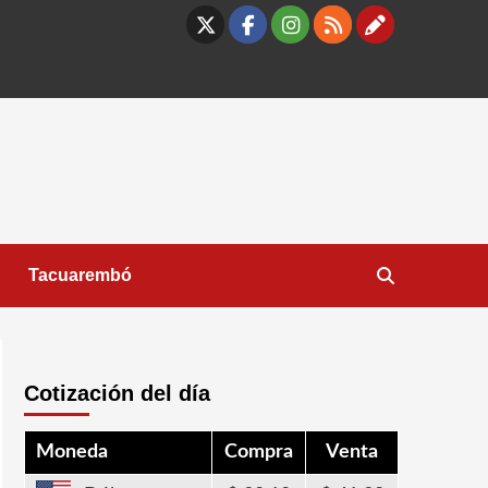
X
Facebook
Instagram
RSS
Contáct
Tacuarembó
Cotización del día
Moneda
Compra
Venta