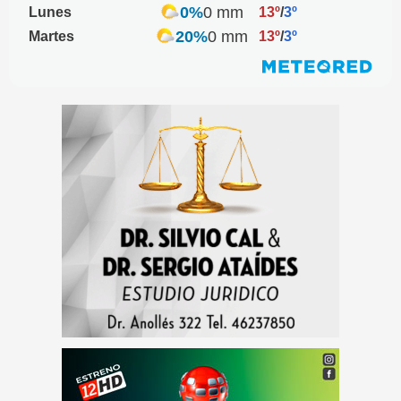
0%
0 mm
Lunes
13º
/
3º
20%
0 mm
Martes
13º
/
3º