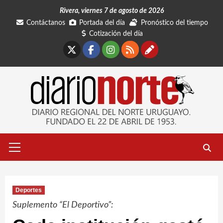
Saltar
Rivera, viernes 7 de agosto de 2026
al
Contáctanos
Portada del día
Pronóstico del tiempo
contenido
Cotización del día
X
Facebook
Instagram
RSS
Contáctano
Menú
primario
Deportes
Suplemento “El Deportivo”: