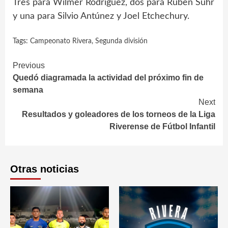
Tres para Wilmer Rodríguez, dos para Ruben Suhr
y una para Silvio Antúnez y Joel Etchechury.
Tags:
Campeonato Rivera
,
Segunda división
Continue
Previous
Quedó diagramada la actividad del próximo fin de
Reading
semana
Next
Resultados y goleadores de los torneos de la Liga
Riverense de Fútbol Infantil
Otras noticias