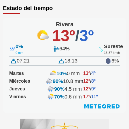
Estado del tiempo
Rivera
13º
/
3º
0%
Sureste
64%
0 mm
16-37 km/h
07:21
18:13
6%
10%
0 mm
Martes
13º
/
4º
90%
10.8 mm
Miércoles
12º
/
8º
90%
4.5 mm
Jueves
12º
/
9º
70%
0.6 mm
Viernes
17º
/
11º