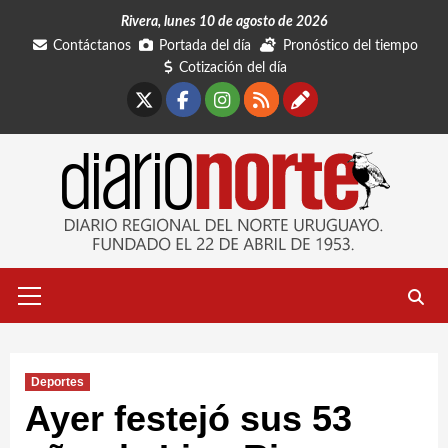
Saltar
Rivera, lunes 10 de agosto de 2026
al
Contáctanos
Portada del día
Pronóstico del tiempo
contenido
Cotización del día
X
Facebook
Instagram
RSS
Contáctano
Menú
primario
Deportes
Ayer festejó sus 53