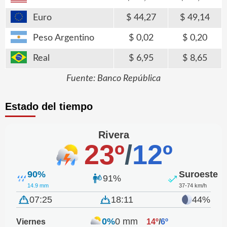
Euro
44,27
49,14
Peso Argentino
0,02
0,20
Real
6,95
8,65
Fuente: Banco República
Estado del tiempo
Rivera
23º
/
12º
90%
Suroeste
91%
14.9 mm
37-74 km/h
07:25
18:11
44%
0%
0 mm
Viernes
14º
/
6º