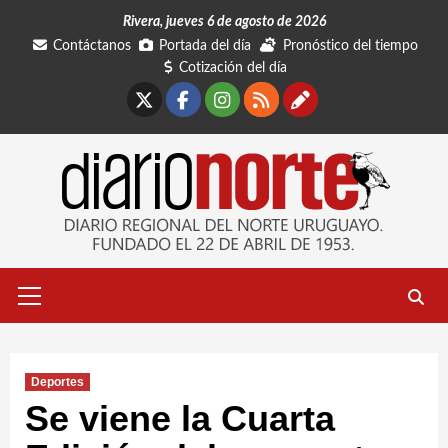
Saltar
Rivera, jueves 6 de agosto de 2026
al
Contáctanos
Portada del día
Pronóstico del tiempo
contenido
Cotización del día
X
Facebook
Instagram
RSS
Contáctano
Menú
primario
Deportes
Se viene la Cuarta