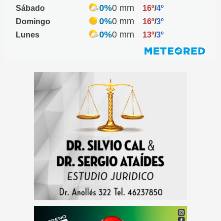
0%
0 mm
Sábado
16º
/
4º
0%
0 mm
Domingo
16º
/
3º
0%
0 mm
Lunes
13º
/
3º