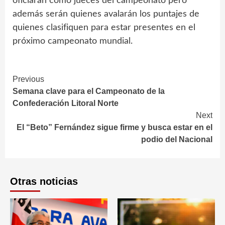
oficiarán como jueces del campeonato pero
además serán quienes avalarán los puntajes de
quienes clasifiquen para estar presentes en el
próximo campeonato mundial.
Continue
Previous
Semana clave para el Campeonato de la
Reading
Confederación Litoral Norte
Next
El “Beto” Fernández sigue firme y busca estar en el
podio del Nacional
Otras noticias