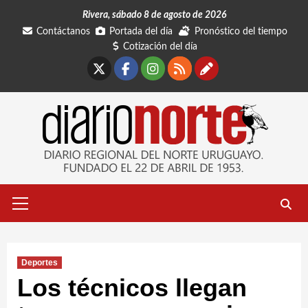
Saltar
Rivera, sábado 8 de agosto de 2026
al
Contáctanos
Portada del día
Pronóstico del tiempo
contenido
Cotización del día
X
Facebook
Instagram
RSS
Contáctano
Menú
primario
Deportes
Los técnicos llegan