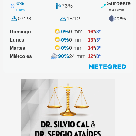
0%
Suroeste
73%
0 mm
18-40 km/h
07:23
18:12
22%
0%
0 mm
Domingo
16º
/
3º
0%
0 mm
Lunes
13º
/
3º
0%
0 mm
Martes
14º
/
3º
90%
24 mm
Miércoles
12º
/
8º