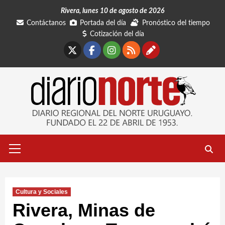
Saltar
Rivera, lunes 10 de agosto de 2026
al
Contáctanos
Portada del día
Pronóstico del tiempo
contenido
Cotización del día
X
Facebook
Instagram
RSS
Contáctano
Menú
primario
Cultura y Sociales
Rivera, Minas de