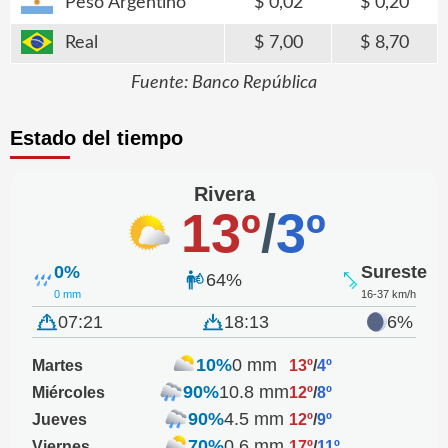
Peso Argentino
0,02
0,20
Real
7,00
8,70
Fuente: Banco República
Estado del tiempo
Rivera
13º
/
3º
0%
Sureste
64%
0 mm
16-37 km/h
07:21
18:13
6%
10%
0 mm
Martes
13º
/
4º
90%
10.8 mm
Miércoles
12º
/
8º
90%
4.5 mm
Jueves
12º
/
9º
70%
0.6 mm
Viernes
17º
/
11º