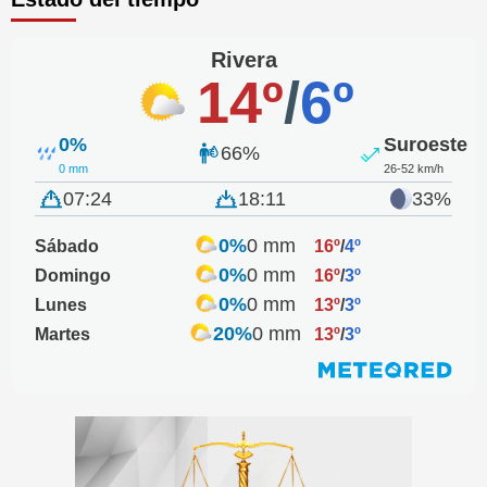
Rivera
14º
/
6º
0%
Suroeste
66%
0 mm
26-52 km/h
07:24
18:11
33%
0%
0 mm
Sábado
16º
/
4º
0%
0 mm
Domingo
16º
/
3º
0%
0 mm
Lunes
13º
/
3º
20%
0 mm
Martes
13º
/
3º