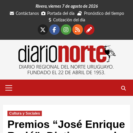
Saltar
Rivera, viernes 7 de agosto de 2026
al
Contáctanos
Portada del día
Pronóstico del tiempo
contenido
Cotización del día
X
Facebook
Instagram
RSS
Contáctano
Menú
primario
Cultura y Sociales
Premios “José Enrique