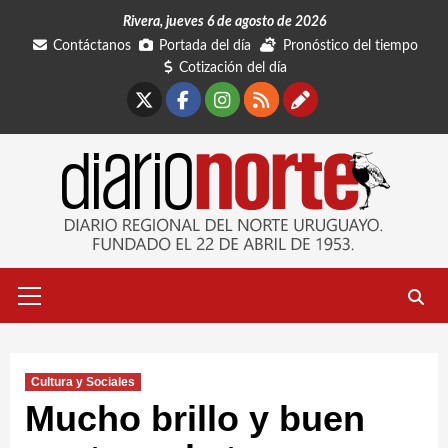
Saltar
Rivera, jueves 6 de agosto de 2026
al
Contáctanos
Portada del día
Pronóstico del tiempo
contenido
Cotización del día
X
Facebook
Instagram
RSS
Contáctano
Menú
primario
Cultura y Sociales
Mucho brillo y buen