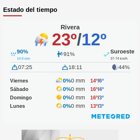
Estado del tiempo
Rivera
23º
/
12º
90%
Suroeste
91%
14.9 mm
37-74 km/h
07:25
18:11
44%
0%
0 mm
Viernes
14º
/
6º
0%
0 mm
Sábado
16º
/
4º
0%
0 mm
Domingo
16º
/
3º
0%
0 mm
Lunes
13º
/
3º