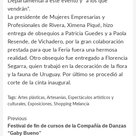
Departamental a este evento y “a los que
vendrán”.
La presidente de Mujeres Empresarias y
Profesionales de Rivera, Ximena Piqué, hizo
entrega de obsequios a Patricia Guedes y a Paola
Resende, de Vichadero, por la gran colaboración
prestada para que la Feria fuera una hermosa
realidad. Otro obsequio fue entregado a Florencia
Segarra, quien trabajó en la decoración de la flora
y la fauna de Uruguay. Por último se procedió al
corte de la cinta inaugural.
Tags:
Artes plásticas
,
Artesanías
,
Espectáculos artísticos y
culturales
,
Exposiciones
,
Shopping Melancía
Continue
Previous
Festival de fin de cursos de la Compañía de Danzas
Reading
“Gaby Bueno”