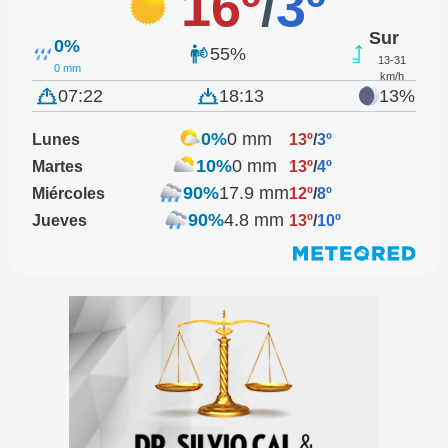
16º
/
3º
Sur
0%
55%
13-31
0 mm
km/h
07:22
18:13
13%
0%
0 mm
Lunes
13º
/
3º
10%
0 mm
Martes
13º
/
4º
90%
17.9 mm
Miércoles
12º
/
8º
90%
4.8 mm
Jueves
13º
/
10º