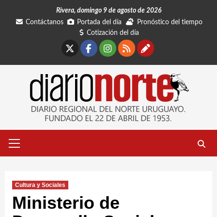
Saltar
Rivera, domingo 9 de agosto de 2026
al
Contáctanos
Portada del día
Pronóstico del tiempo
contenido
Cotización del día
X
Facebook
Instagram
RSS
Contáctano
Menú
primario
Cultura y Sociales
Ministerio de