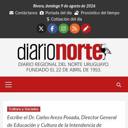
Saltar
Rivera, domingo 9 de agosto de 2026
al
Contáctanos
Portada del día
Pronóstico del tiempo
contenido
Cotización del día
X
Facebook
Instagram
RSS
Contáctano
Menú
primario
Cultura y Sociales
Escribe el Dr. Carlos Arezo Posada, Director General
de Educación y Cultura de la Intendencia de