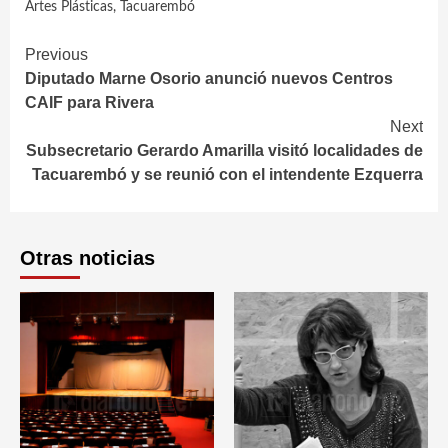
Artes Plásticas
,
Tacuarembó
Continue
Previous
Diputado Marne Osorio anunció nuevos Centros
Reading
CAIF para Rivera
Next
Subsecretario Gerardo Amarilla visitó localidades de
Tacuarembó y se reunió con el intendente Ezquerra
Otras noticias