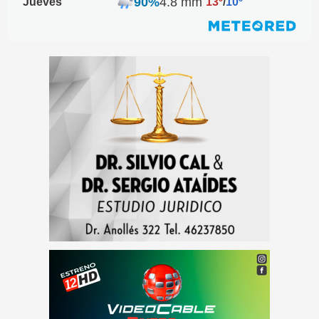
90%
4.8 mm
Jueves
13º
/
10º