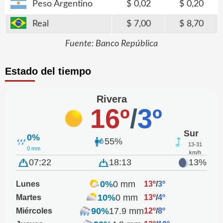
Peso Argentino
0,02
0,20
Real
7,00
8,70
Fuente: Banco República
Estado del tiempo
Rivera
16º
/
3º
Sur
0%
55%
13-31
0 mm
km/h
07:22
18:13
13%
0%
0 mm
Lunes
13º
/
3º
10%
0 mm
Martes
13º
/
4º
90%
17.9 mm
Miércoles
12º
/
8º