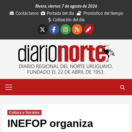
Saltar
Rivera, viernes 7 de agosto de 2026
al
Contáctanos
Portada del día
Pronóstico del tiempo
contenido
Cotización del día
X
Facebook
Instagram
RSS
Contáctano
Menú
primario
Cultura y Sociales
INEFOP organiza