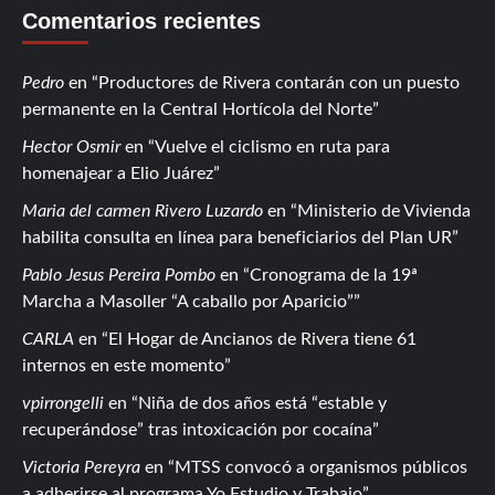
Comentarios recientes
Pedro
en
Productores de Rivera contarán con un puesto
permanente en la Central Hortícola del Norte
Hector Osmir
en
Vuelve el ciclismo en ruta para
homenajear a Elio Juárez
Maria del carmen Rivero Luzardo
en
Ministerio de Vivienda
habilita consulta en línea para beneficiarios del Plan UR
Pablo Jesus Pereira Pombo
en
Cronograma de la 19ª
Marcha a Masoller “A caballo por Aparicio”
CARLA
en
El Hogar de Ancianos de Rivera tiene 61
internos en este momento
vpirrongelli
en
Niña de dos años está “estable y
recuperándose” tras intoxicación por cocaína
Victoria Pereyra
en
MTSS convocó a organismos públicos
a adherirse al programa Yo Estudio y Trabajo