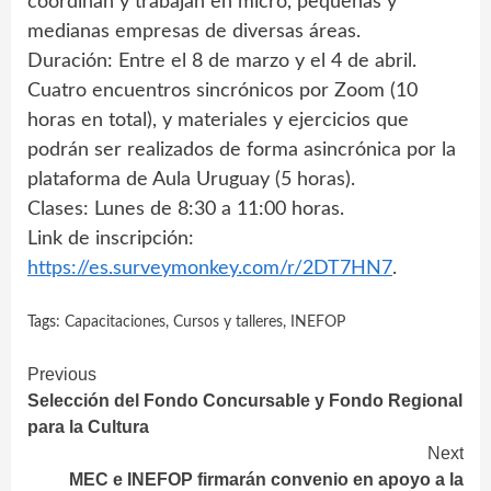
coordinan y trabajan en micro, pequeñas y
medianas empresas de diversas áreas.
Duración: Entre el 8 de marzo y el 4 de abril.
Cuatro encuentros sincrónicos por Zoom (10
horas en total), y materiales y ejercicios que
podrán ser realizados de forma asincrónica por la
plataforma de Aula Uruguay (5 horas).
Clases: Lunes de 8:30 a 11:00 horas.
Link de inscripción:
https://es.surveymonkey.com/r/2DT7HN7
.
Tags:
Capacitaciones
,
Cursos y talleres
,
INEFOP
Continue
Previous
Selección del Fondo Concursable y Fondo Regional
Reading
para la Cultura
Next
MEC e INEFOP firmarán convenio en apoyo a la