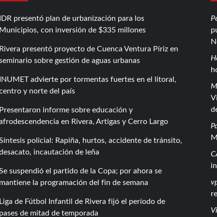
IDR presentó plan de urbanización para los
P
Municipios, con inversión de $335 millones
p
N
Rivera presentó proyecto de Cuenca Ventura Píriz en
H
seminario sobre gestión de aguas urbanas
h
INUMET advierte por tormentas fuertes en el litoral,
M
centro y norte del país
V
d
Presentaron informe sobre educación y
afrodescendencia en Rivera, Artigas y Cerro Largo
P
M
Síntesis policial: Rapiña, hurtos, accidente de tránsito,
desacato, incautación de leña
C
i
Se suspendió el partido de la Copa; por ahora se
vp
mantiene la programación del fin de semana
r
Liga de Fútbol Infantil de Rivera fijó el período de
Vi
pases de mitad de temporada