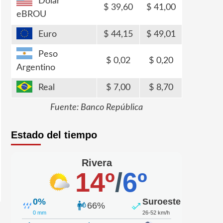
Dólar
39,60
41,00
eBROU
Euro
44,15
49,01
Peso
0,02
0,20
Argentino
Real
7,00
8,70
Fuente: Banco República
Estado del tiempo
Rivera
14º
/
6º
0%
Suroeste
66%
0 mm
26-52 km/h