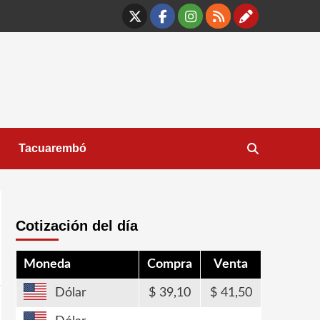
X
Facebook
Instagram
RSS
Contáct
Tacuarembó
Cotización del día
Moneda
Compra
Venta
Dólar
39,10
41,50