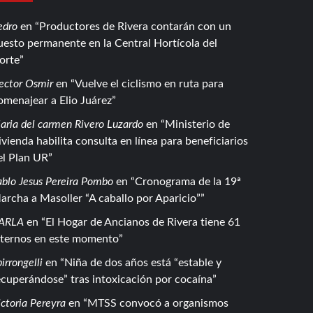
edro
en
Productores de Rivera contarán con un
uesto permanente en la Central Hortícola del
orte
ector Osmir
en
Vuelve el ciclismo en ruta para
omenajear a Elio Juárez
aria del carmen Rivero Luzardo
en
Ministerio de
ivienda habilita consulta en línea para beneficiarios
el Plan UR
ablo Jesus Pereira Pombo
en
Cronograma de la 19ª
archa a Masoller “A caballo por Aparicio”
ARLA
en
El Hogar de Ancianos de Rivera tiene 61
nternos en este momento
irrongelli
en
Niña de dos años está “estable y
ecuperándose” tras intoxicación por cocaína
ctoria Pereyra
en
MTSS convocó a organismos