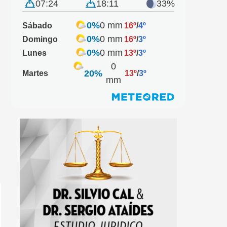
07:24
18:11
33%
0%
0 mm
Sábado
16º
/
4º
0%
0 mm
Domingo
16º
/
3º
0%
0 mm
Lunes
13º
/
3º
0
20%
Martes
13º
/
3º
mm