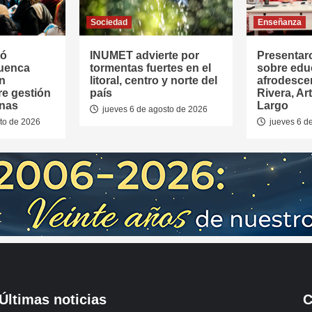
Sociedad
Enseñanza
tó
INUMET advierte por
Presentar
Cuenca
tormentas fuertes en el
sobre edu
en
litoral, centro y norte del
afrodesce
re gestión
país
Rivera, Ar
anas
Largo
jueves 6 de agosto de 2026
to de 2026
jueves 6 d
Últimas noticias
C