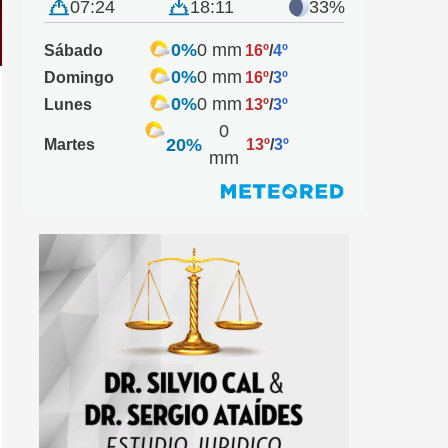
07:24
18:11
33%
0%
0 mm
Sábado
16º
/
4º
0%
0 mm
Domingo
16º
/
3º
0%
0 mm
Lunes
13º
/
3º
0
20%
Martes
13º
/
3º
mm