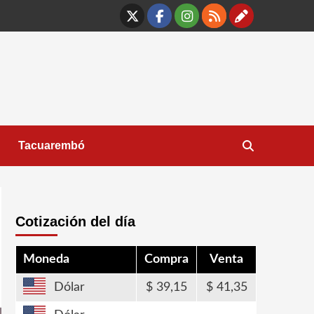
X
Facebook
Instagram
RSS
Contáct
Tacuarembó
Cotización del día
Moneda
Compra
Venta
Dólar
39,15
41,35