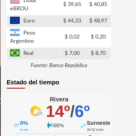
Dólar
39,65
40,85
eBROU
Euro
44,33
48,97
Peso
0,02
0,20
Argentino
Real
7,00
8,70
Fuente: Banco República
Estado del tiempo
Rivera
14º
/
6º
0%
Suroeste
66%
0 mm
26-52 km/h