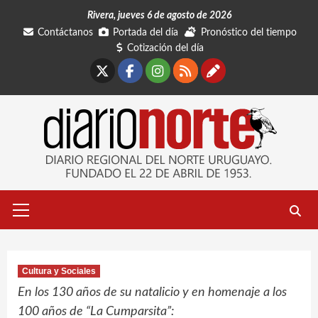
Saltar
Rivera, jueves 6 de agosto de 2026
al
Contáctanos
Portada del día
Pronóstico del tiempo
contenido
Cotización del día
X
Facebook
Instagram
RSS
Contáctano
Menú
primario
Cultura y Sociales
En los 130 años de su natalicio y en homenaje a los
100 años de “La Cumparsita”: