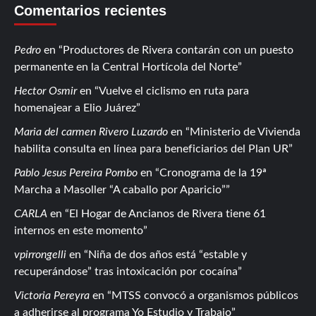
Comentarios recientes
Pedro
en
Productores de Rivera contarán con un puesto
permanente en la Central Hortícola del Norte
Hector Osmir
en
Vuelve el ciclismo en ruta para
homenajear a Elio Juárez
Maria del carmen Rivero Luzardo
en
Ministerio de Vivienda
habilita consulta en línea para beneficiarios del Plan UR
Pablo Jesus Pereira Pombo
en
Cronograma de la 19ª
Marcha a Masoller “A caballo por Aparicio”
CARLA
en
El Hogar de Ancianos de Rivera tiene 61
internos en este momento
vpirrongelli
en
Niña de dos años está “estable y
recuperándose” tras intoxicación por cocaína
Victoria Pereyra
en
MTSS convocó a organismos públicos
a adherirse al programa Yo Estudio y Trabajo