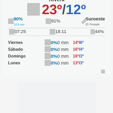
23º
/
12º
90%
Suroeste
91%
14.9 mm
37-74 km/h
07:25
18:11
44%
0%
0 mm
Viernes
14º
/
6º
0%
0 mm
Sábado
16º
/
4º
0%
0 mm
Domingo
16º
/
3º
0%
0 mm
Lunes
13º
/
3º