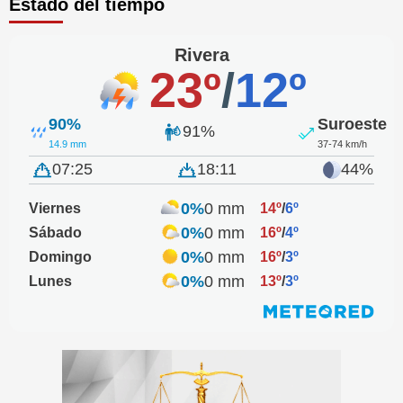
Estado del tiempo
Rivera
23º
/
12º
90%
Suroeste
91%
14.9 mm
37-74 km/h
07:25
18:11
44%
0%
0 mm
Viernes
14º
/
6º
0%
0 mm
Sábado
16º
/
4º
0%
0 mm
Domingo
16º
/
3º
0%
0 mm
Lunes
13º
/
3º