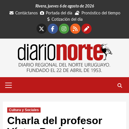
Saltar
Rivera, jueves 6 de agosto de 2026
al
Contáctanos
Portada del día
Pronóstico del tiempo
contenido
Cotización del día
X
Facebook
Instagram
RSS
Contáctano
Menú
primario
Cultura y Sociales
Charla del profesor