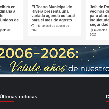
cibirá en
El Teatro Municipal de
Jefe de Pol
dinaria a
Rivera presenta una
vecinos d
de
variada agenda cultural
para abor
 Unidos de
para el mes de agosto
inquietud
seguridad 
miércoles 5 de agosto de
gosto de
2026
miércoles 
2026
Últimas noticias
C