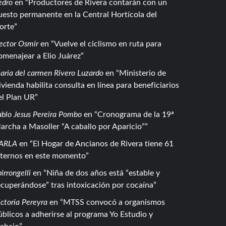
edro
en
Productores de Rivera contarán con un
uesto permanente en la Central Hortícola del
orte
ector Osmir
en
Vuelve el ciclismo en ruta para
omenajear a Elio Juárez
aria del carmen Rivero Luzardo
en
Ministerio de
ivienda habilita consulta en línea para beneficiarios
el Plan UR
ablo Jesus Pereira Pombo
en
Cronograma de la 19ª
archa a Masoller “A caballo por Aparicio”
ARLA
en
El Hogar de Ancianos de Rivera tiene 61
nternos en este momento
irrongelli
en
Niña de dos años está “estable y
ecuperándose” tras intoxicación por cocaína
ctoria Pereyra
en
MTSS convocó a organismos
úblicos a adherirse al programa Yo Estudio y