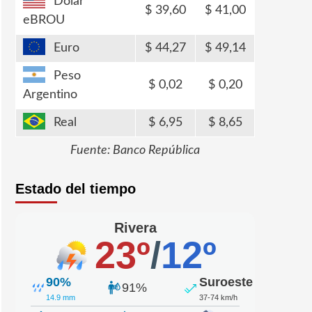
Dólar
39,60
41,00
eBROU
Euro
44,27
49,14
Peso
0,02
0,20
Argentino
Real
6,95
8,65
Fuente: Banco República
Estado del tiempo
Rivera
23º
/
12º
90%
Suroeste
91%
14.9 mm
37-74 km/h