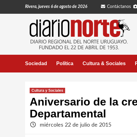
Saltar
Rivera, jueves 6 de agosto de 2026
Contáctanos
al
contenido
Sociedad
Política
Cultura & Sociales
Cultura y Sociales
Aniversario de la c
Departamental
miércoles 22 de julio de 2015