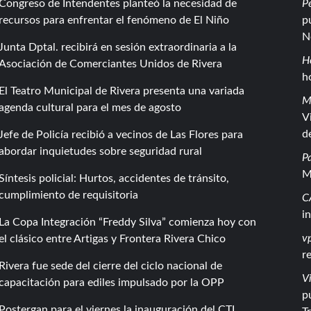
Congreso de Intendentes planteó la necesidad de
P
recursos para enfrentar el fenómeno de El Niño
p
N
Junta Dptal. recibirá en sesión extraordinaria a la
H
Asociación de Comerciantes Unidos de Rivera
h
El Teatro Municipal de Rivera presenta una variada
M
agenda cultural para el mes de agosto
V
d
Jefe de Policía recibió a vecinos de Las Flores para
abordar inquietudes sobre seguridad rural
P
M
Síntesis policial: Hurtos, accidentes de tránsito,
cumplimiento de requisitoria
C
i
La Copa Integración “Freddy Silva” comienza hoy con
vp
el clásico entre Artigas y Frontera Rivera Chico
r
Rivera fue sede del cierre del ciclo nacional de
Vi
capacitación para ediles impulsado por la OPP
p
Postergan para el viernes la inauguración del CTI