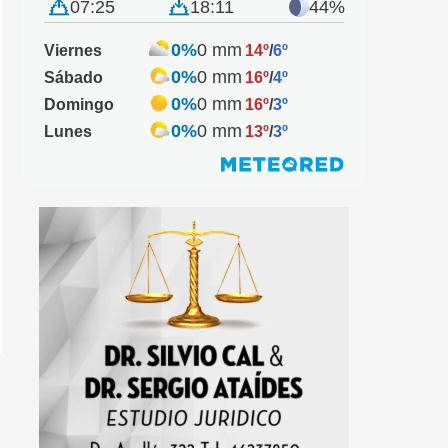
07:25
18:11
44%
0%
0 mm
Viernes
14º
/
6º
0%
0 mm
Sábado
16º
/
4º
0%
0 mm
Domingo
16º
/
3º
0%
0 mm
Lunes
13º
/
3º