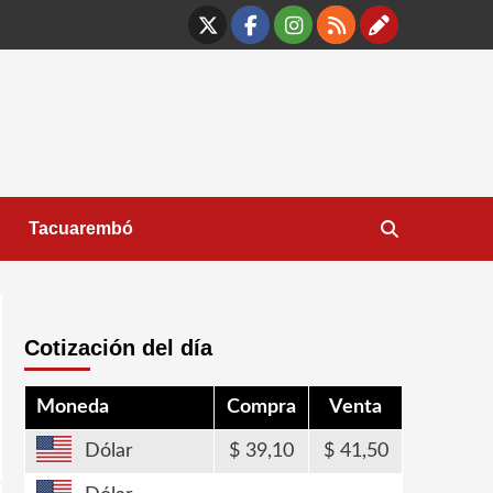
X
Facebook
Instagram
RSS
Contáct
Tacuarembó
Cotización del día
Moneda
Compra
Venta
Dólar
39,10
41,50