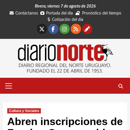
Saltar
Rivera, viernes 7 de agosto de 2026
al
Contáctanos
Portada del día
Pronóstico del tiempo
contenido
Cotización del día
X
Facebook
Instagram
RSS
Contáctano
Menú
primario
Cultura y Sociales
Abren inscripciones de