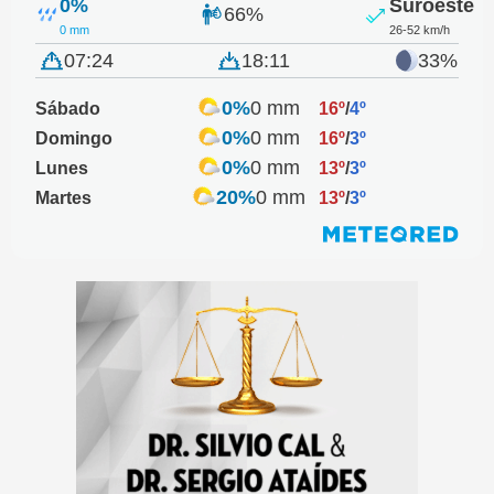
0%
Suroeste
66%
0 mm
26-52 km/h
07:24
18:11
33%
0%
0 mm
Sábado
16º
/
4º
0%
0 mm
Domingo
16º
/
3º
0%
0 mm
Lunes
13º
/
3º
20%
0 mm
Martes
13º
/
3º