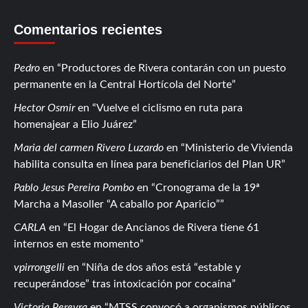
Comentarios recientes
Pedro
en
Productores de Rivera contarán con un puesto
permanente en la Central Hortícola del Norte
Hector Osmir
en
Vuelve el ciclismo en ruta para
homenajear a Elio Juárez
Maria del carmen Rivero Luzardo
en
Ministerio de Vivienda
habilita consulta en línea para beneficiarios del Plan UR
Pablo Jesus Pereira Pombo
en
Cronograma de la 19ª
Marcha a Masoller “A caballo por Aparicio”
CARLA
en
El Hogar de Ancianos de Rivera tiene 61
internos en este momento
vpirrongelli
en
Niña de dos años está “estable y
recuperándose” tras intoxicación por cocaína
Victoria Pereyra
en
MTSS convocó a organismos públicos