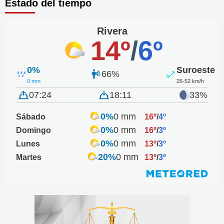
Estado del tiempo
Rivera
14º
/
6º
0%
Suroeste
66%
0 mm
26-52 km/h
07:24
18:11
33%
0%
0 mm
Sábado
16º
/
4º
0%
0 mm
Domingo
16º
/
3º
0%
0 mm
Lunes
13º
/
3º
20%
0 mm
Martes
13º
/
3º