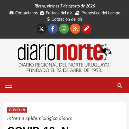
Saltar
Rivera, viernes 7 de agosto de 2026
al
Contáctanos
Portada del día
Pronóstico del tiempo
contenido
Cotización del día
X
Facebook
Instagram
RSS
Contáctano
Menú
primario
COVID-19
Informe epidemiológico diario: