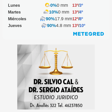
0%
0 mm
Lunes
13º
/
3º
10%
0 mm
Martes
13º
/
4º
90%
17.9 mm
Miércoles
12º
/
8º
90%
4.8 mm
Jueves
13º
/
10º