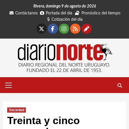
Saltar
Rivera, domingo 9 de agosto de 2026
al
Contáctanos
Portada del día
Pronóstico del tiempo
contenido
Cotización del día
X
Facebook
Instagram
RSS
Contáctano
Menú
primario
Sociedad
Treinta y cinco