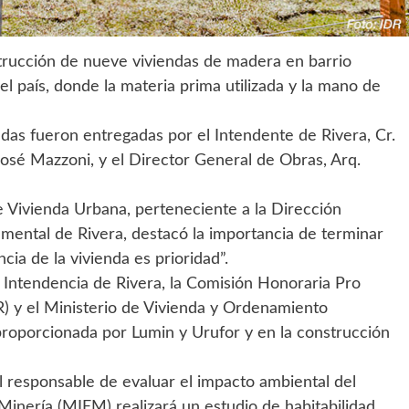
nstrucción de nueve viviendas de madera en barrio
el país, donde la materia prima utilizada y la mano de
ndas fueron entregadas por el Intendente de Rivera, Cr.
José Mazzoni, y el Director General de Obras, Arq.
e Vivienda Urbana, perteneciente a la Dirección
mental de Rivera, destacó la importancia de terminar
cia de la vivienda es prioridad”.
a Intendencia de Rivera, la Comisión Honoraria Pro
R) y el Ministerio de Vivienda y Ordenamiento
s proporcionada por Lumin y Urufor y en la construcción
l responsable de evaluar el impacto ambiental del
y Minería (MIEM) realizará un estudio de habitabilidad