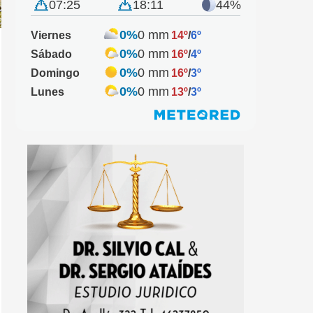
07:25
18:11
44%
0%
0 mm
Viernes
14º
/
6º
0%
0 mm
Sábado
16º
/
4º
0%
0 mm
Domingo
16º
/
3º
0%
0 mm
Lunes
13º
/
3º