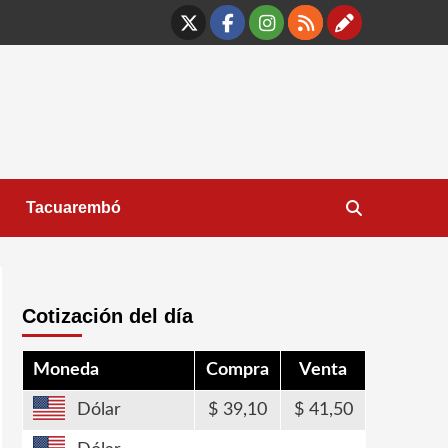
X
Facebook
Instagram
RSS
Contáct
Tacuarembó
Cotización del día
Moneda
Compra
Venta
Dólar
39,10
41,50