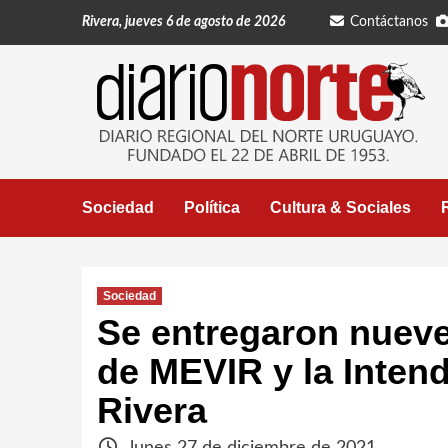
Saltar
Rivera, jueves 6 de agosto de 2026
Contáctanos
al
contenido
Sociedad
Política
Cultura & Sociales
Sociedad
Se entregaron nueve 
de MEVIR y la Inten
Rivera