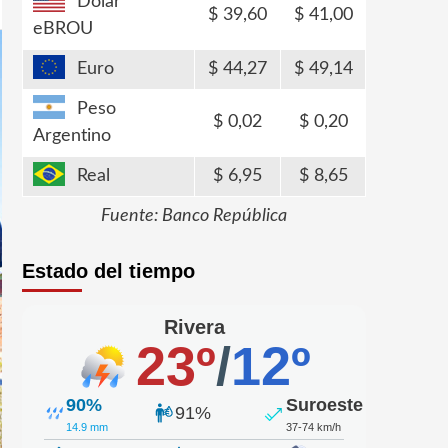
Dólar
39,60
41,00
eBROU
Euro
44,27
49,14
Peso
0,02
0,20
Argentino
Real
6,95
8,65
Fuente: Banco República
Estado del tiempo
Rivera
23º
/
12º
90%
Suroeste
91%
14.9 mm
37-74 km/h