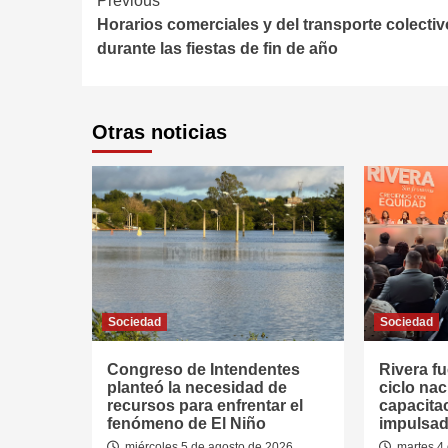
Continue
Previous
Horarios comerciales y del transporte colectiv
Reading
durante las fiestas de fin de año
Otras noticias
Sociedad
Sociedad
Congreso de Intendentes
Rivera fu
planteó la necesidad de
ciclo nac
recursos para enfrentar el
capacitac
fenómeno de El Niño
impulsad
miércoles 5 de agosto de 2026
martes 4 