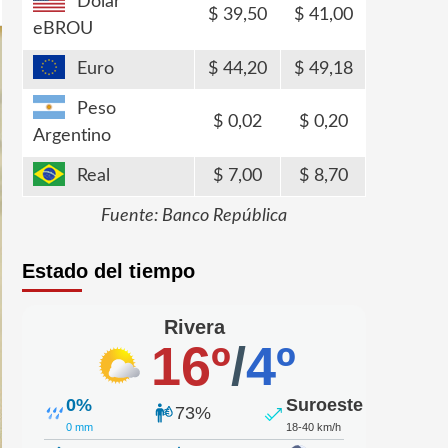
Dólar
39,50
41,00
eBROU
Euro
44,20
49,18
Peso
0,02
0,20
Argentino
Real
7,00
8,70
Fuente: Banco República
Estado del tiempo
Rivera
16º
/
4º
0%
Suroeste
73%
0 mm
18-40 km/h