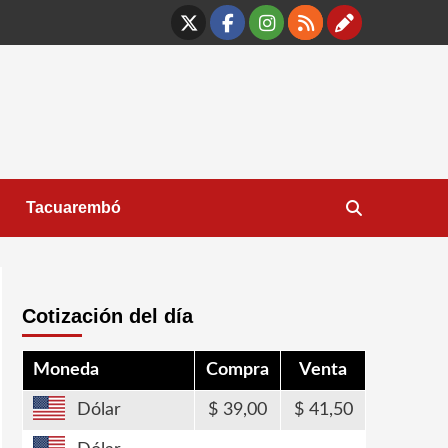
X
Facebook
Instagram
RSS
Contáct
Tacuarembó
Cotización del día
Moneda
Compra
Venta
Dólar
39,00
41,50