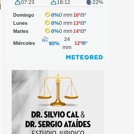
07:23
18:12
22%
0%
0 mm
Domingo
16º
/
3º
0%
0 mm
Lunes
13º
/
3º
0%
0 mm
Martes
14º
/
3º
24
90%
Miércoles
12º
/
8º
mm