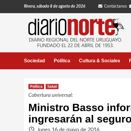
Saltar
Rivera, sábado 8 de agosto de 2026
Contáctanos
al
contenido
Sociedad
Política
Cultura & Sociales
Política
Salud
Cobertura universal:
Ministro Basso info
ingresarán al segur
lunes 16 de mayo de 2016