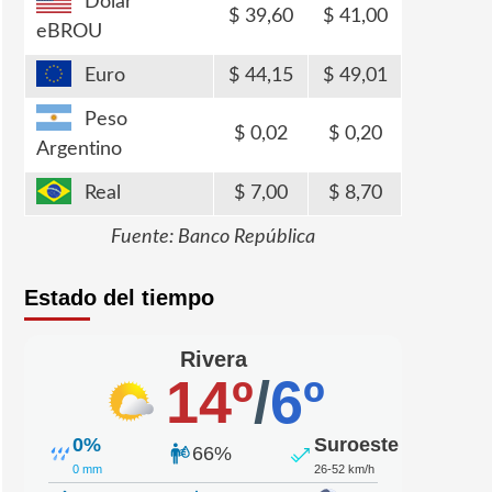
Dólar
39,60
41,00
eBROU
Euro
44,15
49,01
Peso
0,02
0,20
Argentino
Real
7,00
8,70
Fuente: Banco República
Estado del tiempo
Rivera
14º
/
6º
0%
Suroeste
66%
0 mm
26-52 km/h