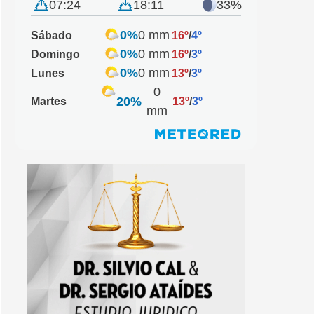
07:24
18:11
33%
0%
0 mm
Sábado
16º
/
4º
0%
0 mm
Domingo
16º
/
3º
0%
0 mm
Lunes
13º
/
3º
0
20%
Martes
13º
/
3º
mm