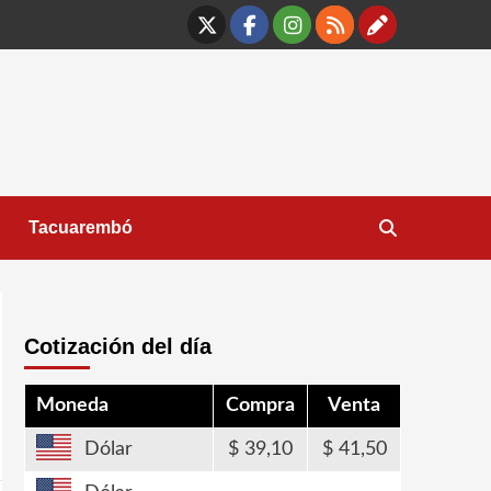
X
Facebook
Instagram
RSS
Contáct
Tacuarembó
Cotización del día
Moneda
Compra
Venta
Dólar
39,10
41,50