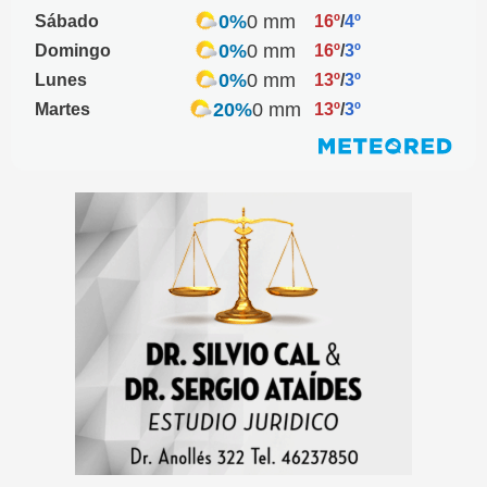
0%
0 mm
Sábado
16º
/
4º
0%
0 mm
Domingo
16º
/
3º
0%
0 mm
Lunes
13º
/
3º
20%
0 mm
Martes
13º
/
3º