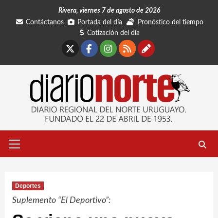
Saltar
Rivera, viernes 7 de agosto de 2026
al
Contáctanos
Portada del día
Pronóstico del tiempo
contenido
Cotización del día
X
Facebook
Instagram
RSS
Contáctano
Menú
primario
Deportes
Suplemento “El Deportivo”: