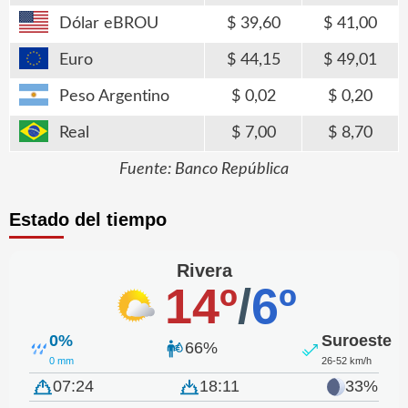
Dólar eBROU
39,60
41,00
Euro
44,15
49,01
Peso Argentino
0,02
0,20
Real
7,00
8,70
Fuente: Banco República
Estado del tiempo
Rivera
14º
/
6º
0%
Suroeste
66%
0 mm
26-52 km/h
07:24
18:11
33%